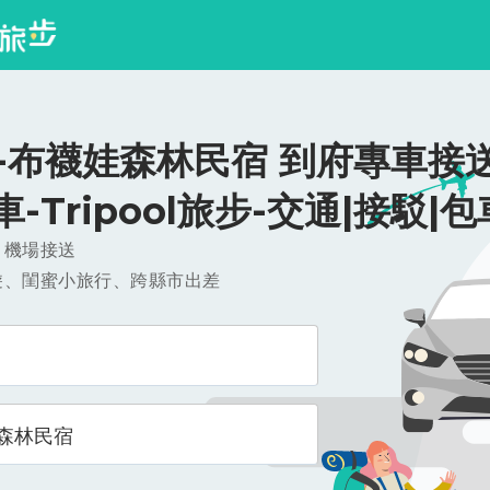
-布襪娃森林民宿 到府專車接送
/車-Tripool旅步-交通|接駁|包
，機場接送
遊、閨蜜小旅行、跨縣市出差
森林民宿