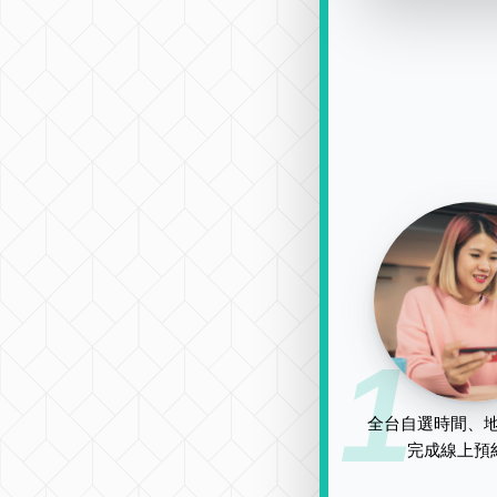
1
全台自選時間、地
完成線上預