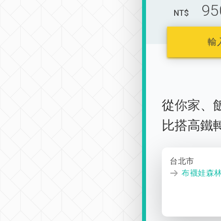
95
NT$
輸
從
你家
、
比搭高鐵
台北市
布襪娃森