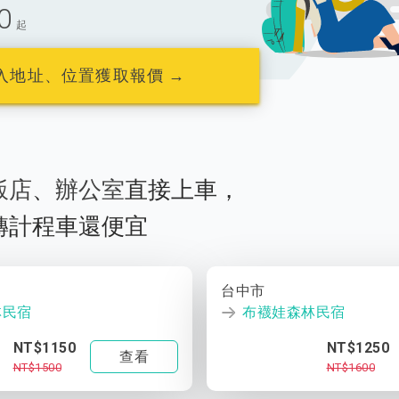
0
起
入地址、位置獲取報價 →
飯店
、
辦公室
直接上車，
轉計程車還便宜
台中市
林民宿
布襪娃森林民宿
NT$1150
NT$1250
查看
NT$1500
NT$1600