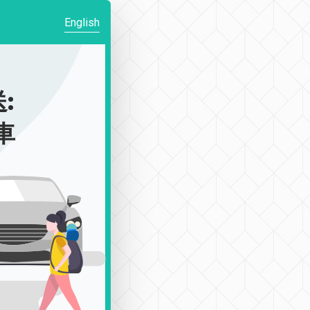
English
:
車