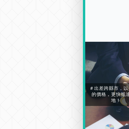
＃出差跨縣市，以
的價格，更快抵
地！