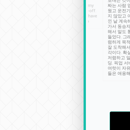
ther places of
booking to confirm if I
보내는 것이
t not known to
have safely arrived at my
짜는 사람 
 so definitely more
destination after drop-off.
웠고 운전기
se” feels). Really
Definitely something I have
지 않았고 
t. No delay in
not seen elsewhere 👍
낀 날 계속
and had a lovely
가서 동승자
up to lavender
해서 말도 
 Thank you tripool!
들었다. 그
렴하게 목
잘 도착해서
각이다. 확
저렴하고 일
딩. 픽업 
여럿이 자
들은 애용해