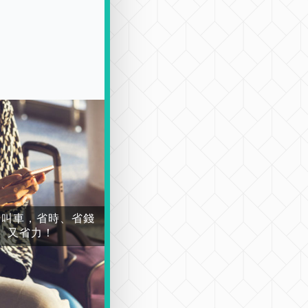
場叫車，省時、省錢
又省力！