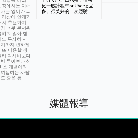
 일정을 미리
十分安心。重點是，價格
입장에서는 아쉬
比一般計程車or Uber便宜
사는 영어가 되
多。很美好的一次經驗
아리산에 안개가
해서 추월하며
가 너무 무서워
통하지 않아 힘
래도 무사히 저
적지까지 편하게
 또 이용할 생
실히 택시비보다
반 투어보다 샌
서비스 개념이라
유여행하는 사람
도 좋을 듯.
媒體報導