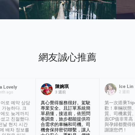
網友誠心推薦
陳婉琪
Ice Lin
a Lovely
2 週前
nth ago
3 週前
어로 예약 상담
真心覺得服務很好。駕駛
第一次搭乘Trip
 가능하다. 크
專業安全。且訂單系統簡
歡！車輛狀態
날에도 늦게까지
單易懂，接送前，依照問
質、司機素質
셨고 친절했다.
卷調查，旅步都能提供符
面CP值非常高
 전날 현지 시간
合需求的車輛和司機。司
與孕婦都覺得
시에 배차 정보를
機會保持密切聯繫，讓人
謝謝您們！