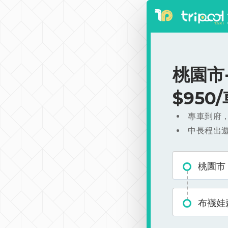
桃園市
$950
專車到府
中長程出
桃園市
布襪娃