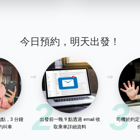
今日預約，明天出發！
2
3
點，3 分鐘
出發前一晚 9 點透過 email 收
司機於約定
約叫車
取乘車詳細資料