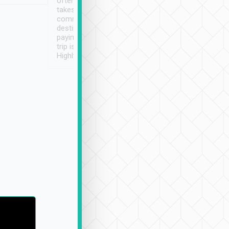
often limited English it
潔, 沒有煙味, 車
takes the difficulty out of
定
communicating the
destination details and
paying online prior to the
trip is very convenient.
Highly recommended