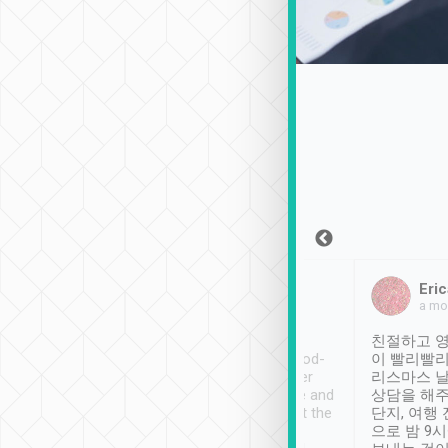
Sean Lee
Jack Ng
Eric
2018年12月30日
1個月前
a mo
ooking to Lavender
Tripool provides great
친절하고 영
- taichung.
service, vehicles in good-
이 빨리빨리
nous area with
condition and the driver
리스마스 
ny public transport.
service was awesome and
상담을 해주
er was so helpful
thoughtful. Driver went the
단지, 여행
ty ( telling us
extra mile on my last
으로 밤 9