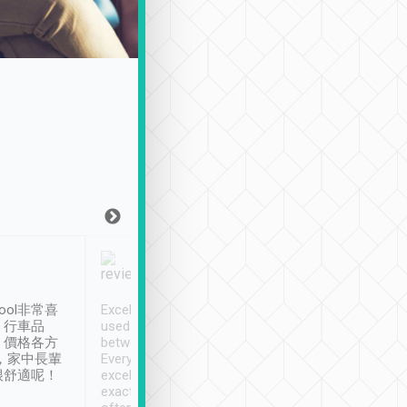
Joy Marsh
Benny Lau
1月12日
1 個月前
ool非常喜
Excellent service. We have
清境入住1晚, 由
、行車品
used Tripool to travel
清境, 都是乘坐由 Tri
、價格各方
between cities in Taiwan.
安排的車子, 接送都
，家中長輩
Every driver has been
去程司機早10分鐘到
很舒適呢！
excellent and arrives
程時遇上道路阻塞, 
exactly on time. As there is
鐘到達(可以接受),