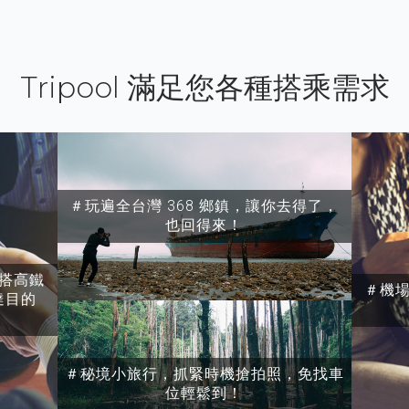
Tripool 滿足您各種搭乘需求
＃玩遍全台灣 368 鄉鎮，讓你去得了，
也回得來！
搭高鐵
＃機
達目的
＃秘境小旅行，抓緊時機搶拍照，免找車
位輕鬆到！