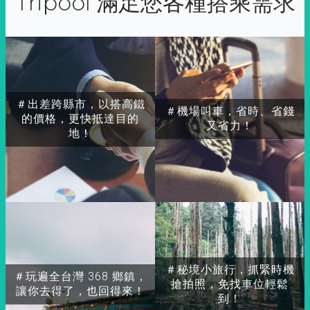
Tripool 滿足您各種搭乘需求
＃出差跨縣市，以搭高鐵
＃機場叫車，省時、省錢
的價格，更快抵達目的
又省力！
地！
＃秘境小旅行，抓緊時機
＃玩遍全台灣 368 鄉鎮，
搶拍照，免找車位輕鬆
讓你去得了，也回得來！
到！