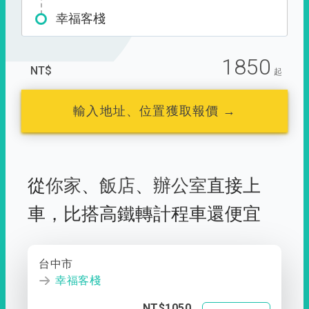
幸福客棧
1850
NT$
起
輸入地址、位置獲取報價 →
從
你家
、
飯店
、
辦公室
直接上
車，
比搭高鐵轉計程車還便宜
台中市
幸福客棧
NT$1050