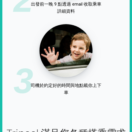
出發前一晚 9 點透過 email 收取乘車
詳細資料
3
司機於約定好的時間與地點載你上下
車