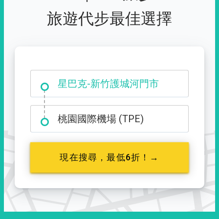
旅遊代步最佳選擇
大霸尖山登山口
星巴克-新竹護城河門市
桃園國際機場 (TPE)
現在搜尋，最低6折！→