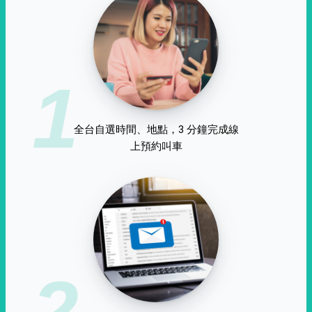
1
全台自選時間、地點，3 分鐘完成線
上預約叫車
2