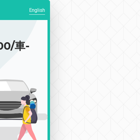
English
0/車-