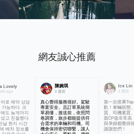
網友誠心推薦
陳婉琪
Ice Lin
a Lovely
2 週前
nth ago
3 週前
어로 예약 상담
真心覺得服務很好。駕駛
第一次搭乘Trip
 가능하다. 크
專業安全。且訂單系統簡
歡！車輛狀態
날에도 늦게까지
單易懂，接送前，依照問
質、司機素質
셨고 친절했다.
卷調查，旅步都能提供符
面CP值非常高
 전날 현지 시간
合需求的車輛和司機。司
與孕婦都覺得
시에 배차 정보를
機會保持密切聯繫，讓人
謝謝您們！