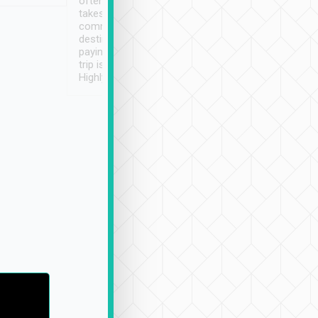
often limited English it
潔, 沒有煙味, 車
takes the difficulty out of
定
communicating the
destination details and
paying online prior to the
trip is very convenient.
Highly recommended