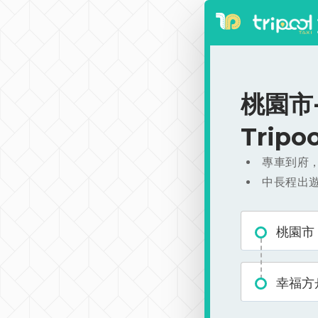
桃園市-
Trip
專車到府
中長程出
桃園市
幸福方