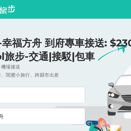
幸福方舟 到府專車接送: $230
ool旅步-交通|接駁|包車
，機場接送
遊、閨蜜小旅行、跨縣市出差
舟