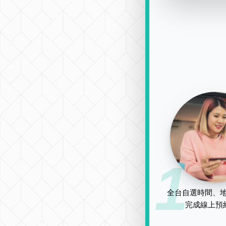
1
全台自選時間、地
完成線上預