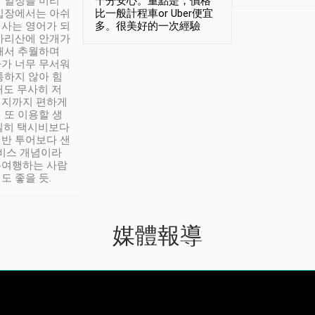
 일정을 미리
十分安心。重點是，價格
입장에서는 아쉬
比一般計程車or Uber便宜
사는 영어가 되
多。很美好的一次經驗
아리산에 안개가
해서 추월하며
가 너무 무서워
통하지 않아 힘
래도 무사히 저
적지까지 편하게
 또 이용할 생
실히 택시비보다
반 투어보다 샌
서비스 개념이라
유여행하는 사람
도 좋을 듯.
媒體報導