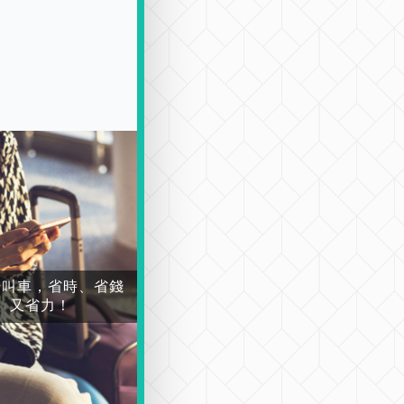
場叫車，省時、省錢
又省力！