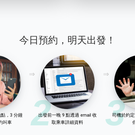
今日預約，明天出發！
2
3
點，3 分鐘
出發前一晚 9 點透過 email 收
司機於約定
約叫車
取乘車詳細資料