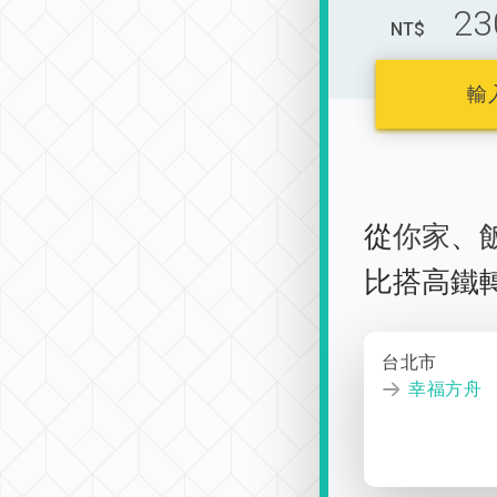
23
NT$
輸
從
你家
、
比搭高鐵
台北市
幸福方舟