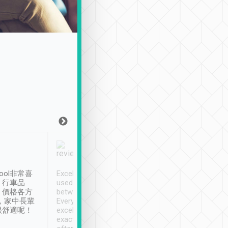
Joy Marsh
Benny Lau
1月12日
1 個月前
ool非常喜
Excellent service. We have
清境入住1晚, 由
、行車品
used Tripool to travel
清境, 都是乘坐由 Tri
、價格各方
between cities in Taiwan.
安排的車子, 接送都
，家中長輩
Every driver has been
去程司機早10分鐘到
很舒適呢！
excellent and arrives
程時遇上道路阻塞, 
exactly on time. As there is
鐘到達(可以接受),