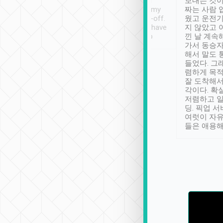
ther places of
booking to confirm if I
보내는 것이
t not known to
have safely arrived at my
짜는 사람 
 so definitely more
destination after drop-off.
웠고 운전기
se” feels). Really
Definitely something I have
지 않았고 
t. No delay in
not seen elsewhere 👍
낀 날 계속
and had a lovely
가서 동승자
up to lavender
해서 말도 
 Thank you tripool!
들었다. 그
렴하게 목
잘 도착해서
각이다. 확
저렴하고 일
딩. 픽업 
여럿이 자
들은 애용해