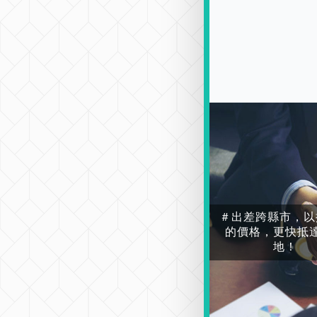
＃出差跨縣市，以
的價格，更快抵
地！