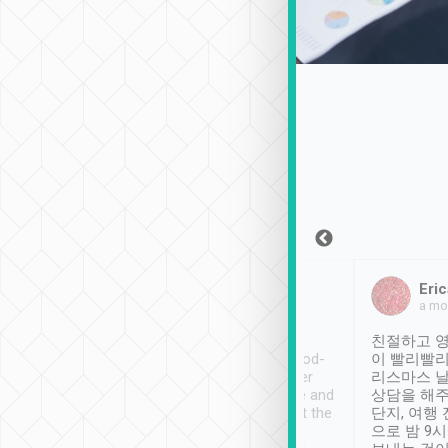
Sean Lee
Jack Ng
Eric
2018年12月30日
1個月前
a mo
ooking to Lavender
Tripool provides great
친절하고 영
- taichung.
service, vehicles in good-
이 빨리빨리
nous area with
condition and the driver
리스마스 
ny public transport.
service was awesome and
상담을 해주
er was so helpful
thoughtful. Driver went the
단지, 여행
ty ( telling us
extra mile on my last
으로 밤 9