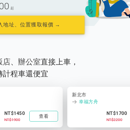
00
起
入地址、位置獲取報價 →
飯店
、
辦公室
直接上車，
轉計程車還便宜
新北市
幸福方舟
NT$1450
NT$1700
查看
NT$1900
NT$2200