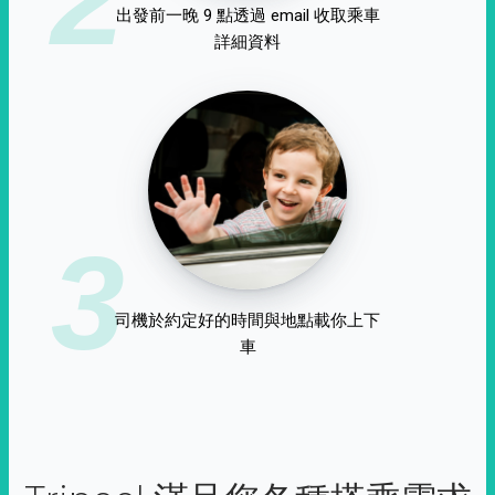
出發前一晚 9 點透過 email 收取乘車
詳細資料
3
司機於約定好的時間與地點載你上下
車