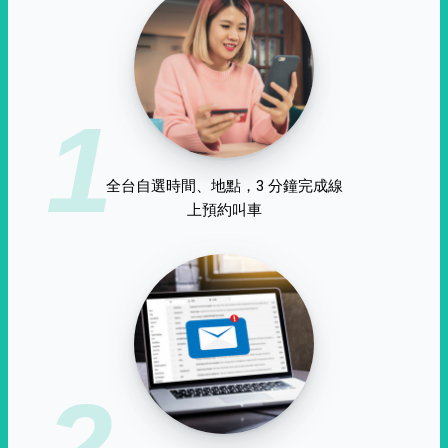
1
全台自選時間、地點，3 分鐘完成線
上預約叫車
2