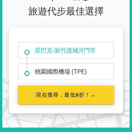
旅遊代步最佳選擇
大霸尖山登山口
星巴克-新竹護城河門市
桃園國際機場 (TPE)
現在搜尋，最低6折！→