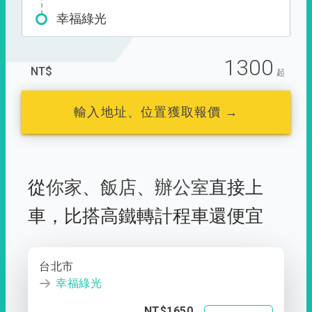
幸福綠光
1300
NT$
起
輸入地址、位置獲取報價 →
從
你家
、
飯店
、
辦公室
直接上
車，
比搭高鐵轉計程車還便宜
台北市
幸福綠光
NT$1650