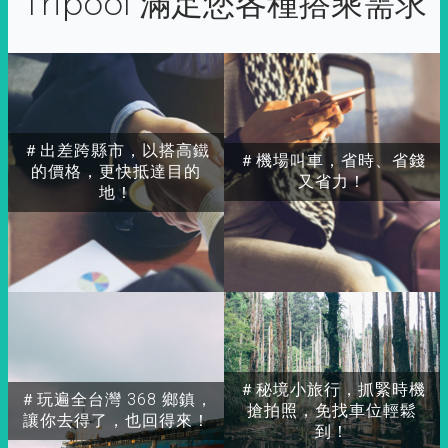
Tripool 滿足您各種搭乘需求
＃出差跨縣市，以搭高鐵
＃機場叫車，省時、省錢
的價格，更快抵達目的
又省力！
地！
＃秘境小旅行，抓緊時機
＃玩遍全台灣 368 鄉鎮，
搶拍照，免找車位輕鬆
讓你去得了，也回得來！
到！