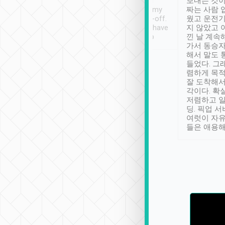
ther places of
booking to confirm if I
보내는 것이
t not known to
have safely arrived at my
짜는 사람 
 so definitely more
destination after drop-off.
웠고 운전기
se” feels). Really
Definitely something I have
지 않았고 
t. No delay in
not seen elsewhere 👍
낀 날 계속
and had a lovely
가서 동승자
up to lavender
해서 말도 
 Thank you tripool!
들었다. 그
렴하게 목
잘 도착해서
각이다. 확
저렴하고 일
딩. 픽업 
여럿이 자
들은 애용해