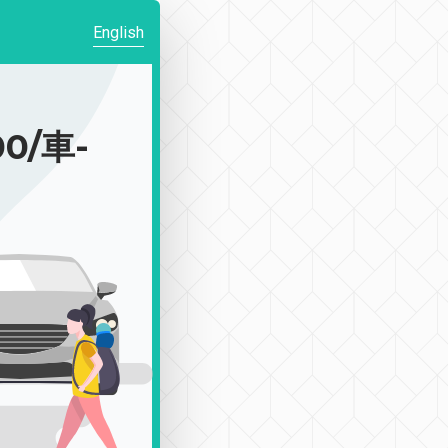
English
0/車-