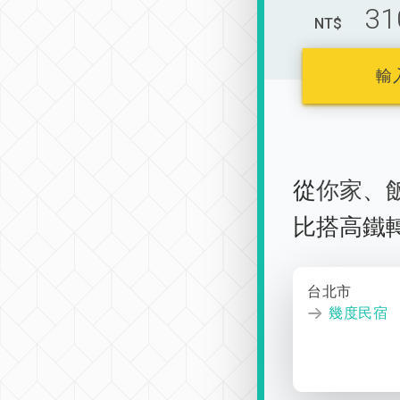
31
NT$
輸
從
你家
、
比搭高鐵
台北市
幾度民宿