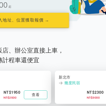
00
起
入地址、位置獲取報價 →
飯店
、
辦公室
直接上車，
轉計程車還便宜
新北市
幾度民宿
NT$1950
NT$2300
查看
NT$2500
NT$3000