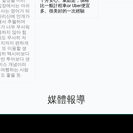
 일정을 미리
十分安心。重點是，價格
입장에서는 아쉬
比一般計程車or Uber便宜
사는 영어가 되
多。很美好的一次經驗
아리산에 안개가
해서 추월하며
가 너무 무서워
통하지 않아 힘
래도 무사히 저
적지까지 편하게
 또 이용할 생
실히 택시비보다
반 투어보다 샌
서비스 개념이라
유여행하는 사람
도 좋을 듯.
媒體報導