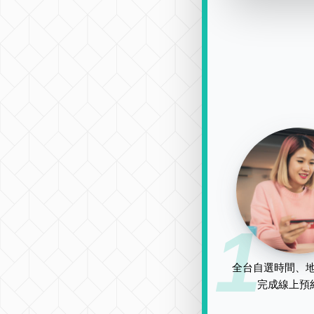
1
全台自選時間、地
完成線上預