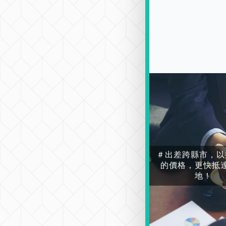
＃出差跨縣市，以
的價格，更快抵
地！