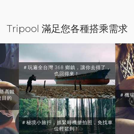
Tripool 滿足您各種搭乘需求
＃玩遍全台灣 368 鄉鎮，讓你去得了，
也回得來！
搭高鐵
＃機
達目的
＃秘境小旅行，抓緊時機搶拍照，免找車
位輕鬆到！