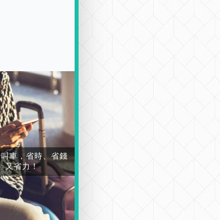
場叫車，省時、省錢
又省力！