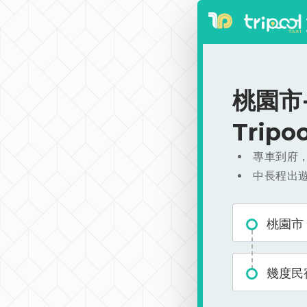
桃園市-
Trip
專車到府
中長程出
桃園市
幾度民