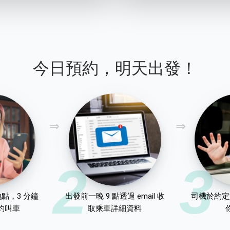
今日預約，明天出發！
2
3
點，3 分鐘
出發前一晚 9 點透過 email 收
司機於約定
約叫車
取乘車詳細資料