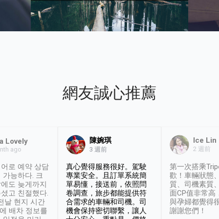
網友誠心推薦
陳婉琪
Ice Lin
a Lovely
2 週前
nth ago
3 週前
어로 예약 상담
真心覺得服務很好。駕駛
第一次搭乘Trip
 가능하다. 크
專業安全。且訂單系統簡
歡！車輛狀態
날에도 늦게까지
單易懂，接送前，依照問
質、司機素質
셨고 친절했다.
卷調查，旅步都能提供符
面CP值非常高
 전날 현지 시간
合需求的車輛和司機。司
與孕婦都覺得
시에 배차 정보를
機會保持密切聯繫，讓人
謝謝您們！