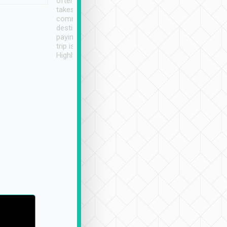
often limited English it
潔, 沒有煙味, 車
takes the difficulty out of
定
communicating the
destination details and
paying online prior to the
trip is very convenient.
Highly recommended