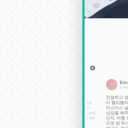
Sean Lee
Jack Ng
Eric
2018年12月30日
1個月前
a mo
ooking to Lavender
Tripool provides great
친절하고 영
- taichung.
service, vehicles in good-
이 빨리빨리
nous area with
condition and the driver
리스마스 
ny public transport.
service was awesome and
상담을 해주
er was so helpful
thoughtful. Driver went the
단지, 여행
ty ( telling us
extra mile on my last
으로 밤 9