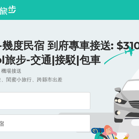
幾度民宿 到府專車接送: $310
ool旅步-交通|接駁|包車
，機場接送
遊、閨蜜小旅行、跨縣市出差
宿