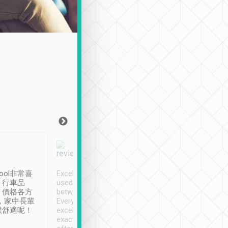
Joy Marsh
Benny Lau
1月12日
1 個月前
ool非常喜
Excellent service. We have
清境入住1晚, 由
、行車品
used Tripool to travel
清境, 都是乘坐由 Tri
、價格各方
between cities in Taiwan.
安排的車子, 接送都
，家中長輩
Every driver has been
去程司機早10分鐘到
很舒適呢！
excellent and arrives
程時遇上道路阻塞, 
exactly on time. As there is
鐘到達(可以接受),