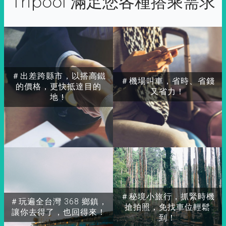
Tripool 滿足您各種搭乘需求
＃出差跨縣市，以搭高鐵
＃機場叫車，省時、省錢
的價格，更快抵達目的
又省力！
地！
＃秘境小旅行，抓緊時機
＃玩遍全台灣 368 鄉鎮，
搶拍照，免找車位輕鬆
讓你去得了，也回得來！
到！