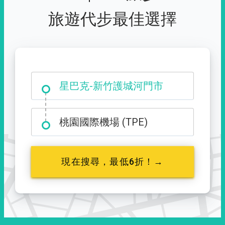
旅遊代步最佳選擇
大霸尖山登山口
桃園國際機場 (TPE)
現在搜尋，最低6折！→