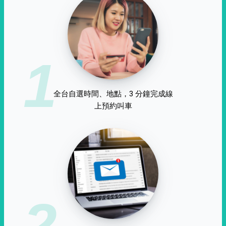
1
全台自選時間、地點，3 分鐘完成線
上預約叫車
2