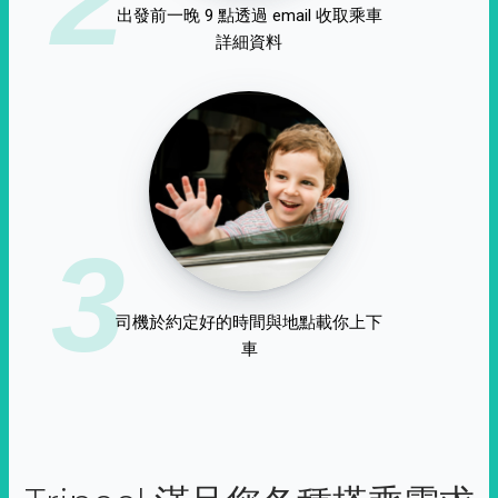
出發前一晚 9 點透過 email 收取乘車
詳細資料
3
司機於約定好的時間與地點載你上下
車