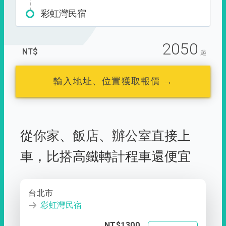
彩虹灣民宿
2050
NT$
起
輸入地址、位置獲取報價 →
從
你家
、
飯店
、
辦公室
直接上
車，
比搭高鐵轉計程車還便宜
台北市
彩虹灣民宿
NT$1300