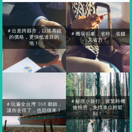
＃出差跨縣市，以搭高鐵
＃機場叫車，省時、省錢
的價格，更快抵達目的
又省力！
地！
＃秘境小旅行，抓緊時機
＃玩遍全台灣 368 鄉鎮，
搶拍照，免找車位輕鬆
讓你去得了，也回得來！
到！