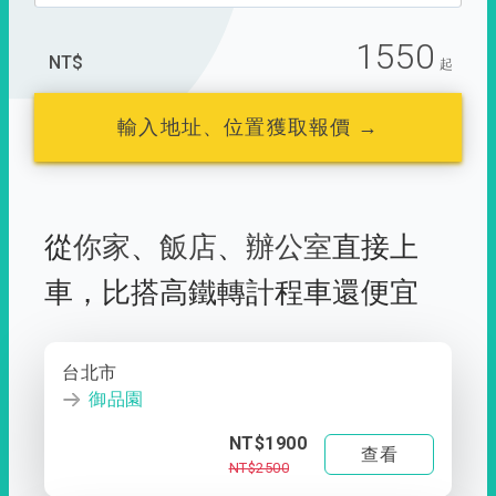
1550
NT$
起
輸入地址、位置獲取報價 →
從
你家
、
飯店
、
辦公室
直接上
車，
比搭高鐵轉計程車還便宜
台北市
御品園
NT$1900
查看
NT$2500