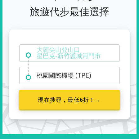
旅遊代步最佳選擇
大霸尖山登山口
桃園國際機場 (TPE)
現在搜尋，最低6折！→