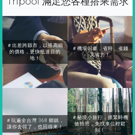
Tripool 滿足您各種搭乘需求
＃出差跨縣市，以搭高鐵
＃機場叫車，省時、省錢
的價格，更快抵達目的
又省力！
地！
＃秘境小旅行，抓緊時機
＃玩遍全台灣 368 鄉鎮，
搶拍照，免找車位輕鬆
讓你去得了，也回得來！
到！