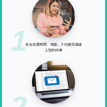
1
全台自選時間、地點，3 分鐘完成線
上預約叫車
2