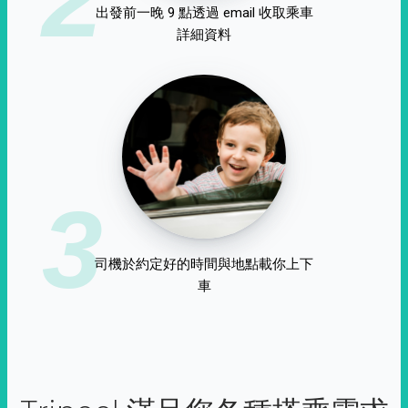
出發前一晚 9 點透過 email 收取乘車
詳細資料
3
司機於約定好的時間與地點載你上下
車