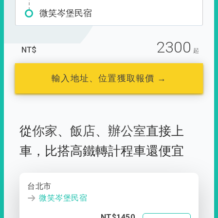
微笑岑堡民宿
2300
NT$
起
輸入地址、位置獲取報價 →
從
你家
、
飯店
、
辦公室
直接上
車，
比搭高鐵轉計程車還便宜
台北市
微笑岑堡民宿
NT$1450