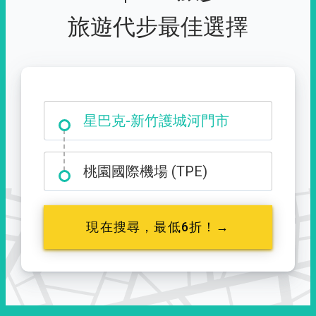
旅遊代步最佳選擇
大霸尖山登山口
星巴克-新竹護城河門市
桃園國際機場 (TPE)
現在搜尋，最低6折！→