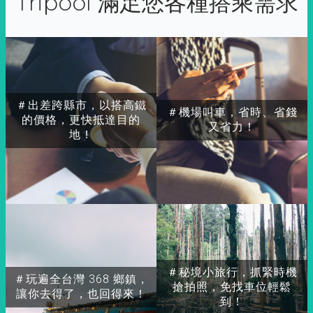
Tripool 滿足您各種搭乘需求
＃出差跨縣市，以搭高鐵
＃機場叫車，省時、省錢
的價格，更快抵達目的
又省力！
地！
＃秘境小旅行，抓緊時機
＃玩遍全台灣 368 鄉鎮，
搶拍照，免找車位輕鬆
讓你去得了，也回得來！
到！