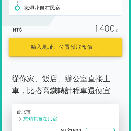
忘煩花自在民宿
1400
NT$
起
輸入地址、位置獲取報價 →
從
你家
、
飯店
、
辦公室
直接上
車，
比搭高鐵轉計程車還便宜
台北市
忘煩花自在民宿
NT$1800