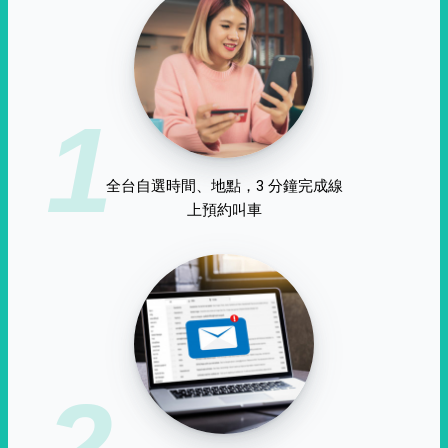
1
全台自選時間、地點，3 分鐘完成線
上預約叫車
2