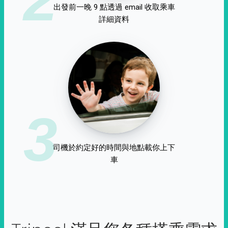
出發前一晚 9 點透過 email 收取乘車
詳細資料
3
司機於約定好的時間與地點載你上下
車