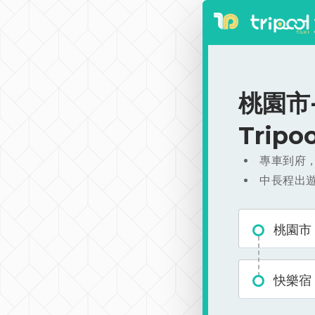
桃園市-
Trip
專車到府
中長程出
桃園市
快樂宿