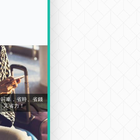
場叫車，省時、省錢
又省力！