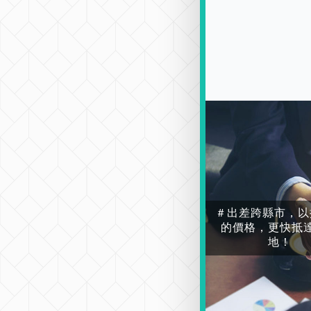
＃出差跨縣市，以
的價格，更快抵
地！