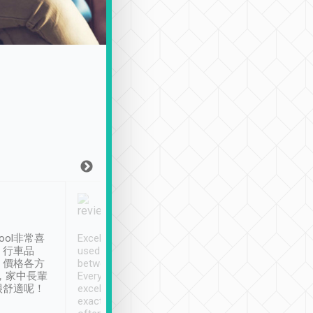
Joy Marsh
Benny Lau
1月12日
1 個月前
ool非常喜
Excellent service. We have
清境入住1晚, 由
、行車品
used Tripool to travel
清境, 都是乘坐由 Tri
、價格各方
between cities in Taiwan.
安排的車子, 接送都
，家中長輩
Every driver has been
去程司機早10分鐘到
很舒適呢！
excellent and arrives
程時遇上道路阻塞, 
exactly on time. As there is
鐘到達(可以接受),