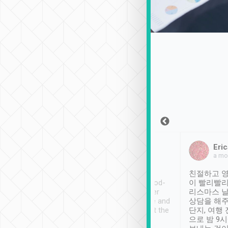
Sean Lee
Jack Ng
Eric
2018年12月30日
1個月前
a mo
ooking to Lavender
Tripool provides great
친절하고 영
- taichung.
service, vehicles in good-
이 빨리빨리
nous area with
condition and the driver
리스마스 
ny public transport.
service was awesome and
상담을 해주
er was so helpful
thoughtful. Driver went the
단지, 여행
ty ( telling us
extra mile on my last
으로 밤 9