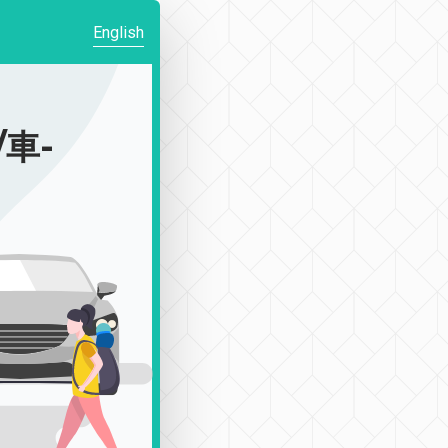
English
/車-