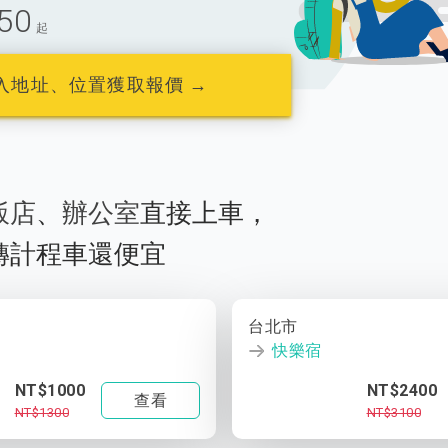
50
起
入地址、位置獲取報價 →
飯店
、
辦公室
直接上車，
轉計程車還便宜
台北市
快樂宿
NT$1000
NT$2400
查看
NT$1300
NT$3100