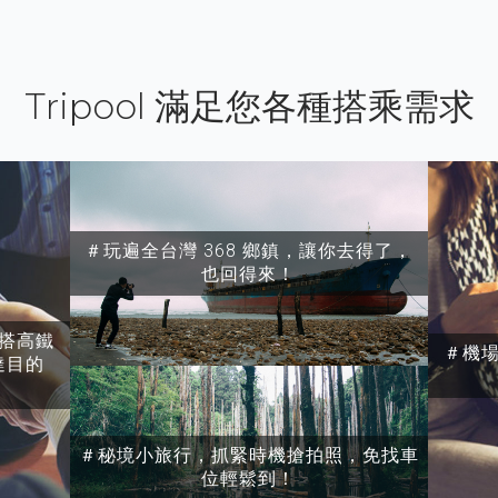
Tripool 滿足您各種搭乘需求
＃玩遍全台灣 368 鄉鎮，讓你去得了，
也回得來！
搭高鐵
＃機
達目的
＃秘境小旅行，抓緊時機搶拍照，免找車
位輕鬆到！