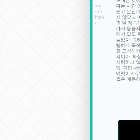
ther places of
booking to confirm if I
보내는 것이
t not known to
have safely arrived at my
짜는 사람 
 so definitely more
destination after drop-off.
웠고 운전기
se” feels). Really
Definitely something I have
지 않았고 
t. No delay in
not seen elsewhere 👍
낀 날 계속
and had a lovely
가서 동승자
up to lavender
해서 말도 
 Thank you tripool!
들었다. 그
렴하게 목
잘 도착해서
각이다. 확
저렴하고 일
딩. 픽업 
여럿이 자
들은 애용해