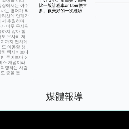
 일정을 미리
十分安心。重點是，價格
입장에서는 아쉬
比一般計程車or Uber便宜
사는 영어가 되
多。很美好的一次經驗
아리산에 안개가
해서 추월하며
가 너무 무서워
통하지 않아 힘
래도 무사히 저
적지까지 편하게
 또 이용할 생
실히 택시비보다
반 투어보다 샌
서비스 개념이라
유여행하는 사람
도 좋을 듯.
媒體報導