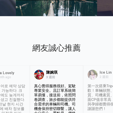
網友誠心推薦
陳婉琪
Ice Lin
a Lovely
2 週前
nth ago
3 週前
어로 예약 상담
真心覺得服務很好。駕駛
第一次搭乘Trip
 가능하다. 크
專業安全。且訂單系統簡
歡！車輛狀態
날에도 늦게까지
單易懂，接送前，依照問
質、司機素質
셨고 친절했다.
卷調查，旅步都能提供符
面CP值非常高
 전날 현지 시간
合需求的車輛和司機。司
與孕婦都覺得
시에 배차 정보를
機會保持密切聯繫，讓人
謝謝您們！