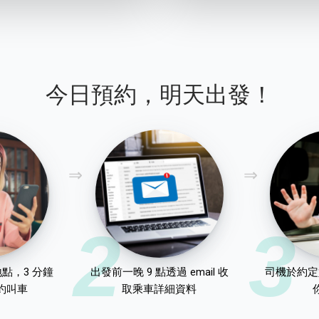
今日預約，明天出發！
2
3
點，3 分鐘
出發前一晚 9 點透過 email 收
司機於約定
約叫車
取乘車詳細資料