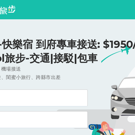
快樂宿 到府專車接送: $1950
ool旅步-交通|接駁|包車
，機場接送
遊、閨蜜小旅行、跨縣市出差