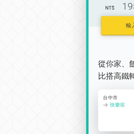
19
NT$
輸
從
你家
、
比搭高鐵
台中市
快樂宿