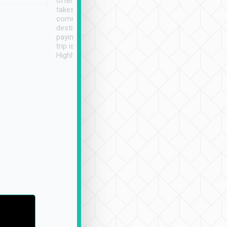
often limited English it
潔, 沒有煙味, 車
takes the difficulty out of
定
communicating the
destination details and
paying online prior to the
trip is very convenient.
Highly recommended