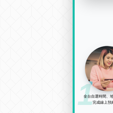
1
全台自選時間、地
完成線上預