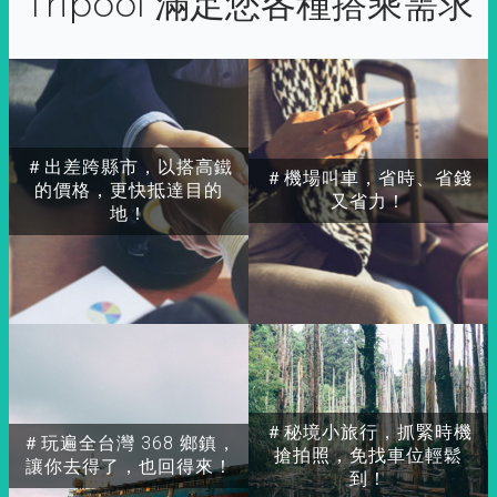
Tripool 滿足您各種搭乘需求
＃出差跨縣市，以搭高鐵
＃機場叫車，省時、省錢
的價格，更快抵達目的
又省力！
地！
＃秘境小旅行，抓緊時機
＃玩遍全台灣 368 鄉鎮，
搶拍照，免找車位輕鬆
讓你去得了，也回得來！
到！