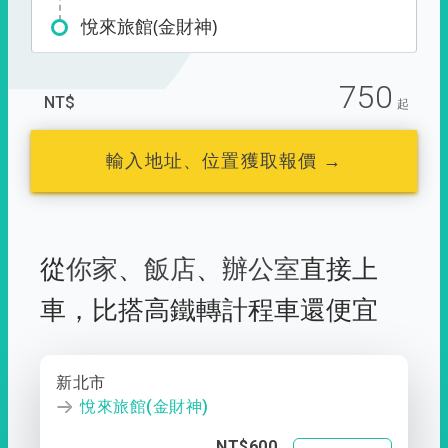
悅來旅館(金財神)
750
NT$
起
輸入地址、位置獲取報價 →
從
你家
、
飯店
、
辦公室
直接上
車，
比搭高鐵轉計程車還便宜
新北市
悅來旅館(金財神)
NT$600