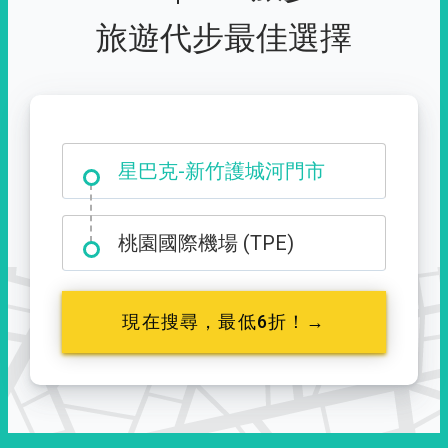
旅遊代步最佳選擇
大霸尖山登山口
星巴克-新竹護城河門市
桃園國際機場 (TPE)
現在搜尋，最低6折！→