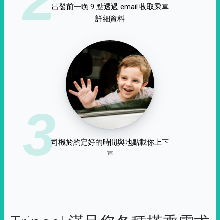
出發前一晚 9 點透過 email 收取乘車
詳細資料
3
司機於約定好的時間與地點載你上下
車