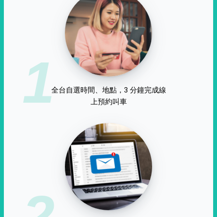
1
全台自選時間、地點，3 分鐘完成線
上預約叫車
2