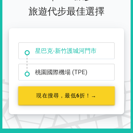
旅遊代步最佳選擇
大霸尖山登山口
星巴克-新竹護城河門市
桃園國際機場 (TPE)
現在搜尋，最低6折！→