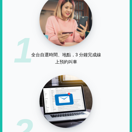
1
全台自選時間、地點，3 分鐘完成線
上預約叫車
2