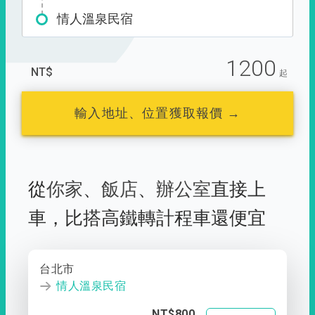
情人溫泉民宿
1200
NT$
起
輸入地址、位置獲取報價 →
從
你家
、
飯店
、
辦公室
直接上
車，
比搭高鐵轉計程車還便宜
台北市
情人溫泉民宿
NT$800