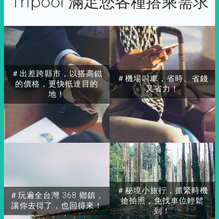
Tripool 滿足您各種搭乘需求
＃出差跨縣市，以搭高鐵
＃機場叫車，省時、省錢
的價格，更快抵達目的
又省力！
地！
＃秘境小旅行，抓緊時機
＃玩遍全台灣 368 鄉鎮，
搶拍照，免找車位輕鬆
讓你去得了，也回得來！
到！