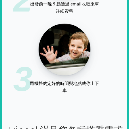
出發前一晚 9 點透過 email 收取乘車
詳細資料
3
司機於約定好的時間與地點載你上下
車