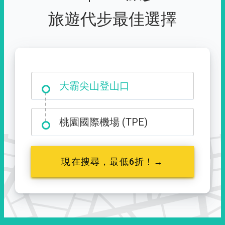
旅遊代步最佳選擇
大霸尖山登山口
桃園國際機場 (TPE)
現在搜尋，最低6折！→