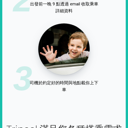
出發前一晚 9 點透過 email 收取乘車
詳細資料
3
司機於約定好的時間與地點載你上下
車