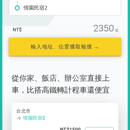
情園民宿2
2350
NT$
起
輸入地址、位置獲取報價 →
從
你家
、
飯店
、
辦公室
直接上
車，
比搭高鐵轉計程車還便宜
台北市
情園民宿2
NT$1500