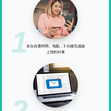
1
全台自選時間、地點，3 分鐘完成線
上預約叫車
2