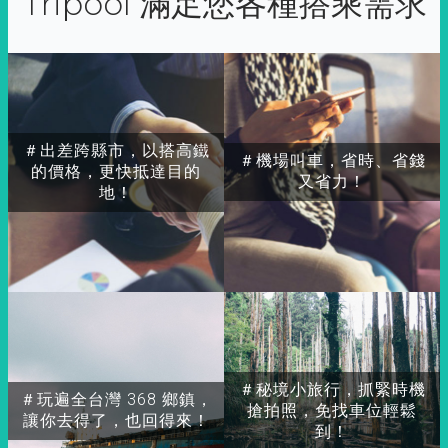
Tripool 滿足您各種搭乘需求
＃出差跨縣市，以搭高鐵
＃機場叫車，省時、省錢
的價格，更快抵達目的
又省力！
地！
＃秘境小旅行，抓緊時機
＃玩遍全台灣 368 鄉鎮，
搶拍照，免找車位輕鬆
讓你去得了，也回得來！
到！