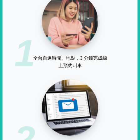
1
全台自選時間、地點，3 分鐘完成線
上預約叫車
2