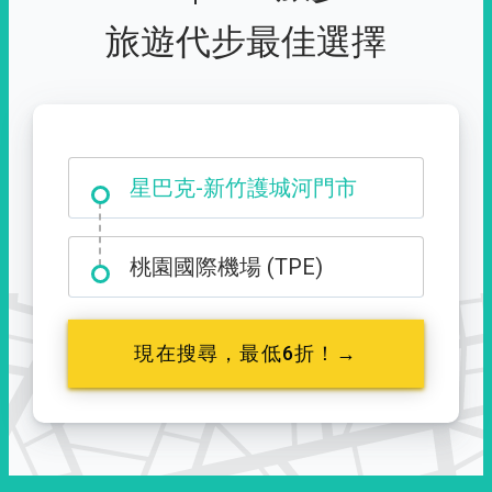
旅遊代步最佳選擇
大霸尖山登山口
桃園國際機場 (TPE)
現在搜尋，最低6折！→