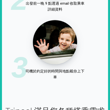
出發前一晚 9 點透過 email 收取乘車
詳細資料
3
司機於約定好的時間與地點載你上下
車