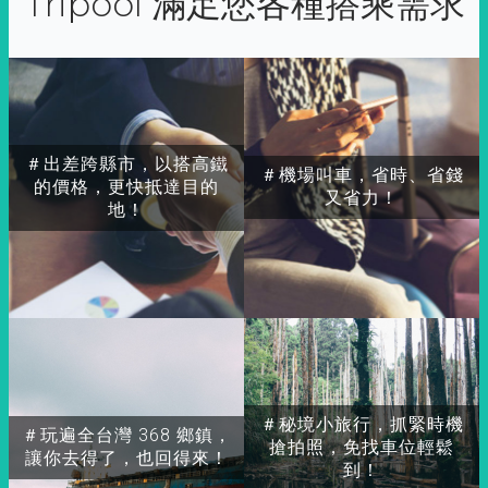
Tripool 滿足您各種搭乘需求
＃出差跨縣市，以搭高鐵
＃機場叫車，省時、省錢
的價格，更快抵達目的
又省力！
地！
＃秘境小旅行，抓緊時機
＃玩遍全台灣 368 鄉鎮，
搶拍照，免找車位輕鬆
讓你去得了，也回得來！
到！