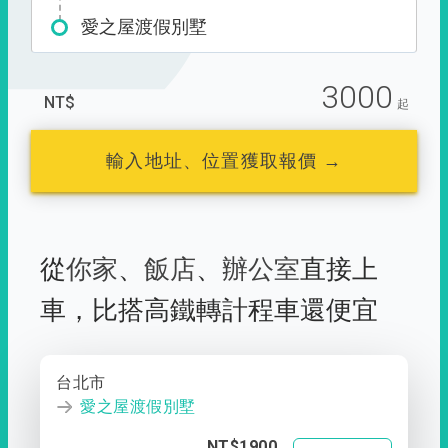
愛之屋渡假別墅
3000
NT$
起
輸入地址、位置獲取報價 →
從
你家
、
飯店
、
辦公室
直接上
車，
比搭高鐵轉計程車還便宜
台北市
愛之屋渡假別墅
NT$1900