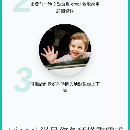
出發前一晚 9 點透過 email 收取乘車
詳細資料
3
司機於約定好的時間與地點載你上下
車