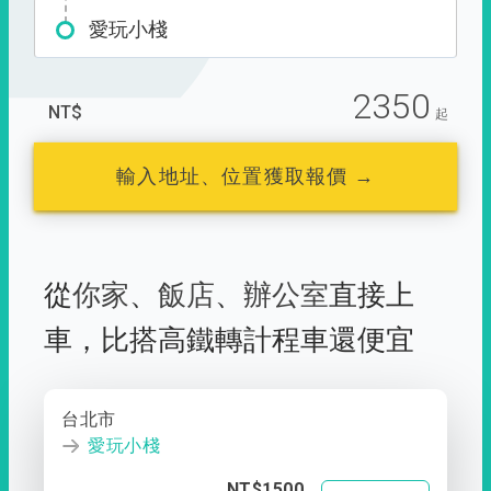
愛玩小棧
2350
NT$
起
輸入地址、位置獲取報價 →
從
你家
、
飯店
、
辦公室
直接上
車，
比搭高鐵轉計程車還便宜
台北市
愛玩小棧
NT$1500