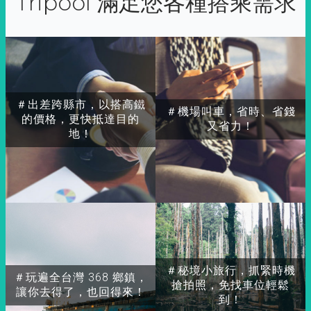
Tripool 滿足您各種搭乘需求
＃出差跨縣市，以搭高鐵
＃機場叫車，省時、省錢
的價格，更快抵達目的
又省力！
地！
＃秘境小旅行，抓緊時機
＃玩遍全台灣 368 鄉鎮，
搶拍照，免找車位輕鬆
讓你去得了，也回得來！
到！