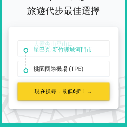
旅遊代步最佳選擇
大霸尖山登山口
桃園國際機場 (TPE)
現在搜尋，最低6折！→