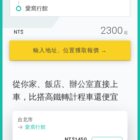
愛窩行館
2300
NT$
起
輸入地址、位置獲取報價 →
從
你家
、
飯店
、
辦公室
直接上
車，
比搭高鐵轉計程車還便宜
台北市
愛窩行館
NT$1450