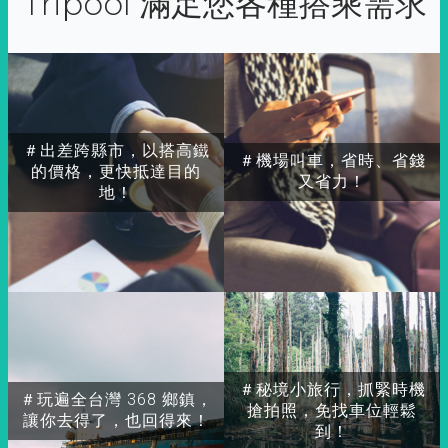
Tripool 滿足您各種搭乘需求
＃出差跨縣市，以搭高鐵
＃機場叫車，省時、省錢
的價格，更快抵達目的
又省力！
地！
＃秘境小旅行，抓緊時機
＃玩遍全台灣 368 鄉鎮，
搶拍照，免找車位輕鬆
讓你去得了，也回得來！
到！