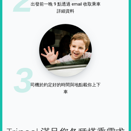
出發前一晚 9 點透過 email 收取乘車
詳細資料
3
司機於約定好的時間與地點載你上下
車