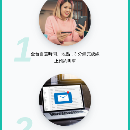
1
全台自選時間、地點，3 分鐘完成線
上預約叫車
2