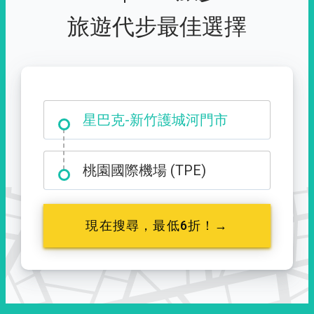
旅遊代步最佳選擇
大霸尖山登山口
星巴克-新竹護城河門市
桃園國際機場 (TPE)
現在搜尋，最低6折！→