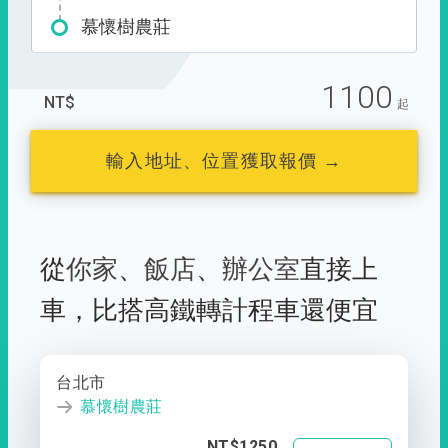
慕懷樹農莊
1100
NT$
起
輸入地址、位置獲取報價 →
從
你家
、
飯店
、
辦公室
直接上
車，
比搭高鐵轉計程車還便宜
台北市
慕懷樹農莊
NT$1250