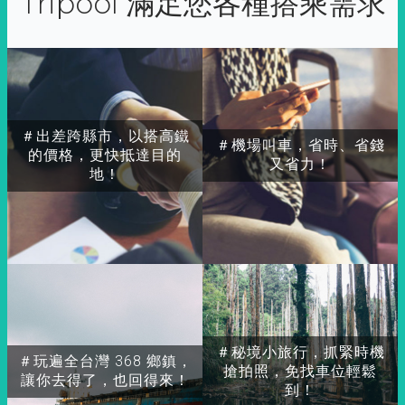
Tripool 滿足您各種搭乘需求
＃出差跨縣市，以搭高鐵
＃機場叫車，省時、省錢
的價格，更快抵達目的
又省力！
地！
＃秘境小旅行，抓緊時機
＃玩遍全台灣 368 鄉鎮，
搶拍照，免找車位輕鬆
讓你去得了，也回得來！
到！