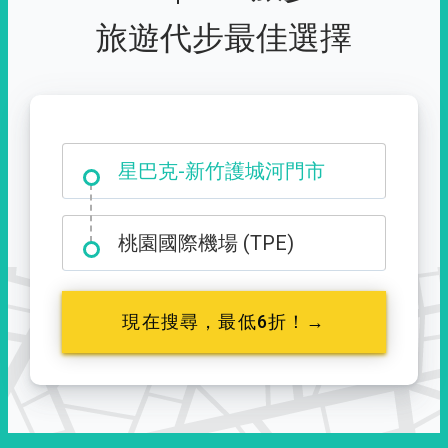
旅遊代步最佳選擇
大霸尖山登山口
星巴克-新竹護城河門市
桃園國際機場 (TPE)
現在搜尋，最低6折！→