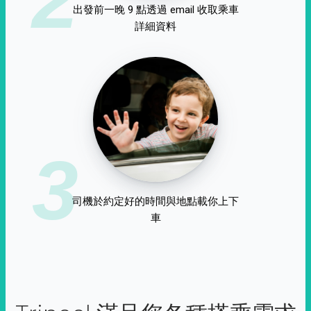
出發前一晚 9 點透過 email 收取乘車
詳細資料
3
司機於約定好的時間與地點載你上下
車