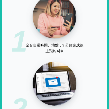
1
全台自選時間、地點，3 分鐘完成線
上預約叫車
2