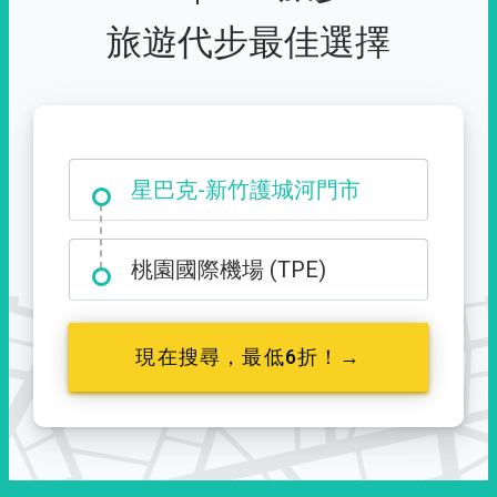
旅遊代步最佳選擇
大霸尖山登山口
星巴克-新竹護城河門市
桃園國際機場 (TPE)
現在搜尋，最低6折！→