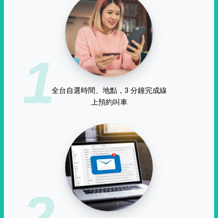
1
全台自選時間、地點，3 分鐘完成線
上預約叫車
2