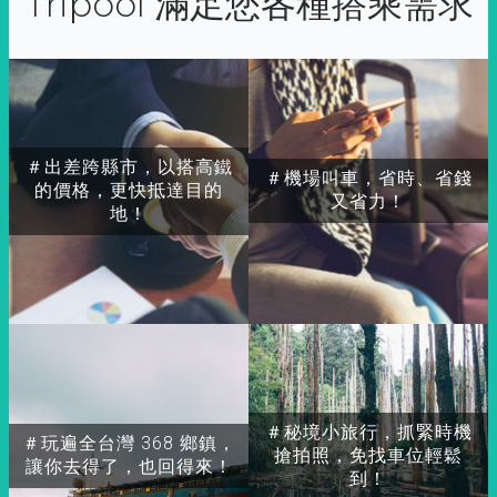
Tripool 滿足您各種搭乘需求
＃出差跨縣市，以搭高鐵
＃機場叫車，省時、省錢
的價格，更快抵達目的
又省力！
地！
＃秘境小旅行，抓緊時機
＃玩遍全台灣 368 鄉鎮，
搶拍照，免找車位輕鬆
讓你去得了，也回得來！
到！