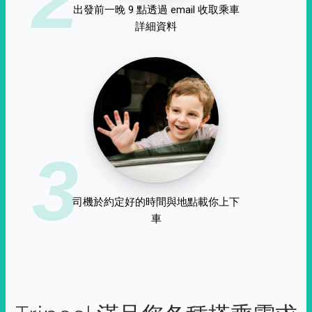
出發前一晚 9 點透過 email 收取乘車
詳細資料
3
司機於約定好的時間與地點載你上下
車