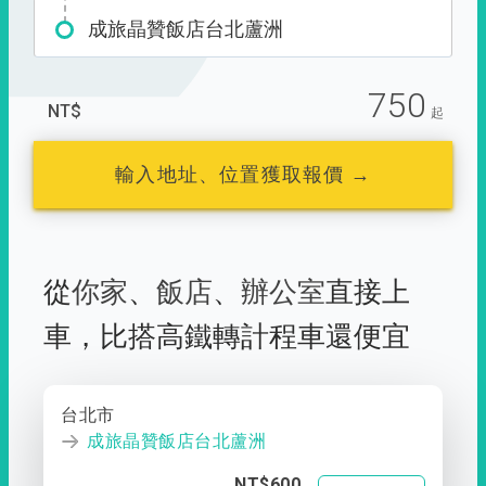
成旅晶贊飯店台北蘆洲
750
NT$
起
輸入地址、位置獲取報價 →
從
你家
、
飯店
、
辦公室
直接上
車，
比搭高鐵轉計程車還便宜
台北市
成旅晶贊飯店台北蘆洲
NT$600