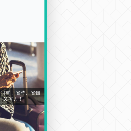
場叫車，省時、省錢
又省力！