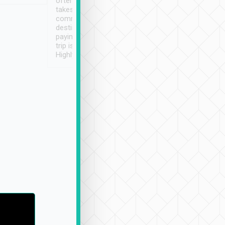
often limited English it
潔, 沒有煙味, 車
takes the difficulty out of
定
communicating the
destination details and
paying online prior to the
trip is very convenient.
Highly recommended