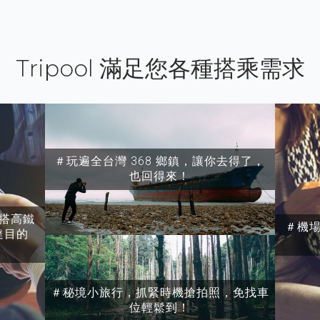
Tripool 滿足您各種搭乘需求
＃玩遍全台灣 368 鄉鎮，讓你去得了，
也回得來！
搭高鐵
＃機
達目的
＃秘境小旅行，抓緊時機搶拍照，免找車
位輕鬆到！