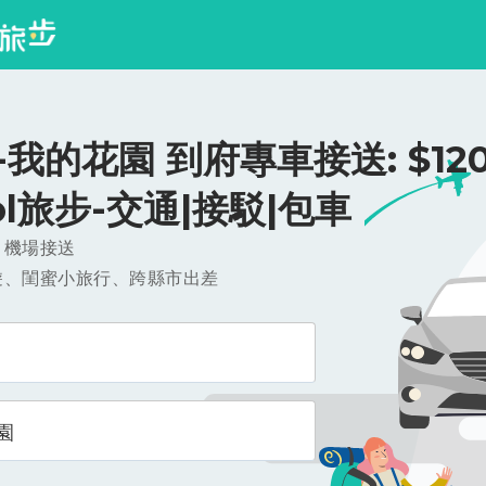
我的花園 到府專車接送: $120
ool旅步-交通|接駁|包車
，機場接送
遊、閨蜜小旅行、跨縣市出差
園