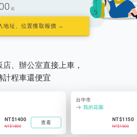
00
起
入地址、位置獲取報價 →
飯店
、
辦公室
直接上車，
轉計程車還便宜
台中市
我的花園
NT$1400
NT$1150
查看
NT$1800
NT$1500