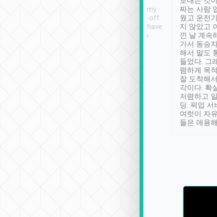
ther places of
booking to confirm if I
보내는 것이
t not known to
have safely arrived at my
짜는 사람 
 so definitely more
destination after drop-off.
웠고 운전기
se” feels). Really
Definitely something I have
지 않았고 
t. No delay in
not seen elsewhere 👍
낀 날 계속
and had a lovely
가서 동승자
up to lavender
해서 말도 
 Thank you tripool!
들었다. 그
렴하게 목
잘 도착해서
각이다. 확
저렴하고 일
딩. 픽업 
여럿이 자
들은 애용해