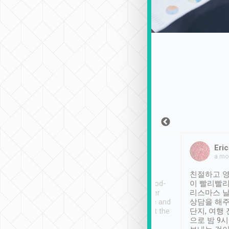
Sean Lee
Jack Ng
Eric
2018年12月30日
1個月前
a mo
ooking to Lavender
Tripool provides great
친절하고 영
- taichung.
service, vehicles in good-
이 빨리빨리
nous area with
condition and the driver
리스마스 
ny public transport.
service was awesome and
상담을 해주
er was so helpful
thoughtful. Driver went the
단지, 여행
ty ( telling us
extra mile on my last
으로 밤 9