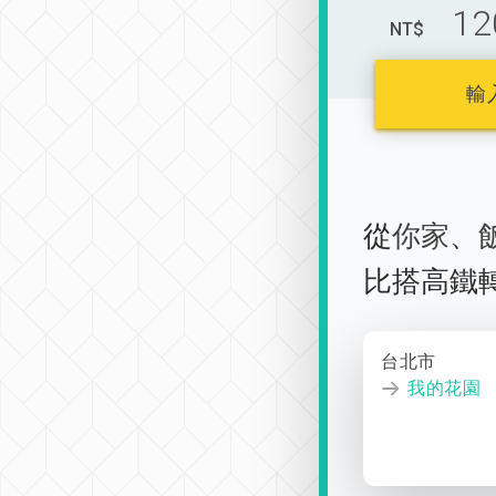
12
NT$
輸
從
你家
、
比搭高鐵
台北市
我的花園