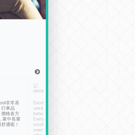
Joy Marsh
Benny Lau
1月12日
1 個月前
ool非常喜
Excellent service. We have
清境入住1晚, 由
、行車品
used Tripool to travel
清境, 都是乘坐由 Tri
、價格各方
between cities in Taiwan.
安排的車子, 接送都
，家中長輩
Every driver has been
去程司機早10分鐘到
很舒適呢！
excellent and arrives
程時遇上道路阻塞, 
exactly on time. As there is
鐘到達(可以接受),