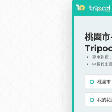
桃園市-
Trip
專車到府
中長程出
桃園市
我的花