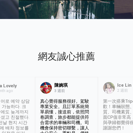
網友誠心推薦
陳婉琪
Ice Lin
a Lovely
2 週前
nth ago
3 週前
어로 예약 상담
真心覺得服務很好。駕駛
第一次搭乘Trip
 가능하다. 크
專業安全。且訂單系統簡
歡！車輛狀態
날에도 늦게까지
單易懂，接送前，依照問
質、司機素質
셨고 친절했다.
卷調查，旅步都能提供符
面CP值非常高
 전날 현지 시간
合需求的車輛和司機。司
與孕婦都覺得
시에 배차 정보를
機會保持密切聯繫，讓人
謝謝您們！