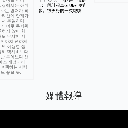
 일정을 미리
十分安心。重點是，價格
입장에서는 아쉬
比一般計程車or Uber便宜
사는 영어가 되
多。很美好的一次經驗
아리산에 안개가
해서 추월하며
가 너무 무서워
통하지 않아 힘
래도 무사히 저
적지까지 편하게
 또 이용할 생
실히 택시비보다
반 투어보다 샌
서비스 개념이라
유여행하는 사람
도 좋을 듯.
媒體報導