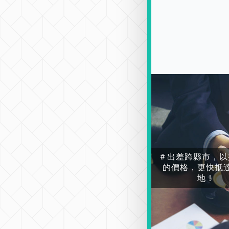
＃出差跨縣市，以
的價格，更快抵
地！