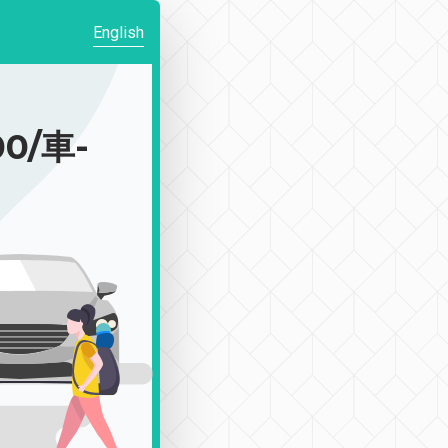
English
0/車-