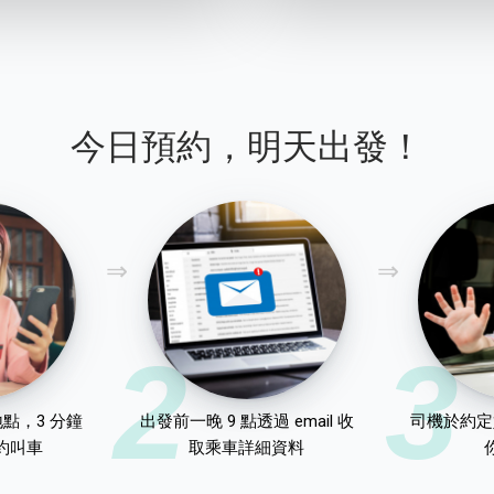
今日預約，明天出發！
2
3
點，3 分鐘
出發前一晚 9 點透過 email 收
司機於約定
約叫車
取乘車詳細資料