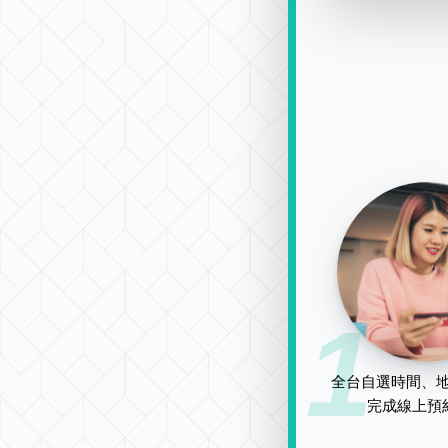
1
全台自選時間、地
完成線上預