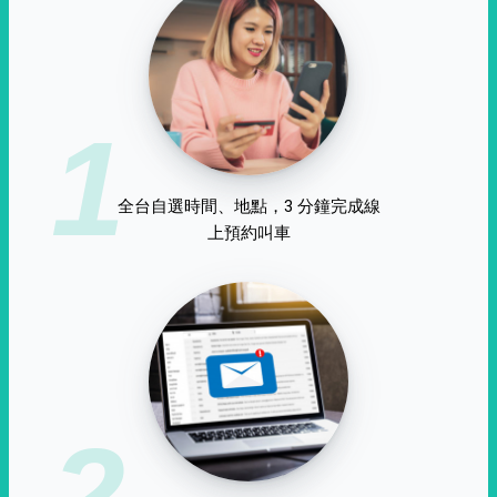
1
全台自選時間、地點，3 分鐘完成線
上預約叫車
2