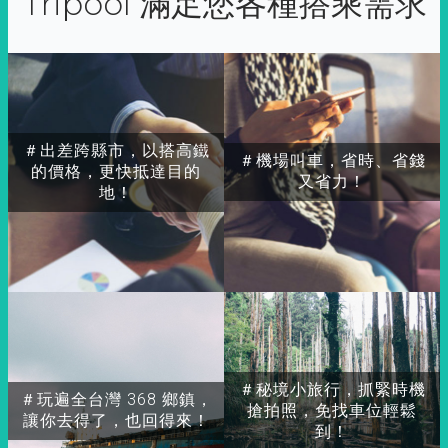
Tripool 滿足您各種搭乘需求
＃出差跨縣市，以搭高鐵
＃機場叫車，省時、省錢
的價格，更快抵達目的
又省力！
地！
＃秘境小旅行，抓緊時機
＃玩遍全台灣 368 鄉鎮，
搶拍照，免找車位輕鬆
讓你去得了，也回得來！
到！