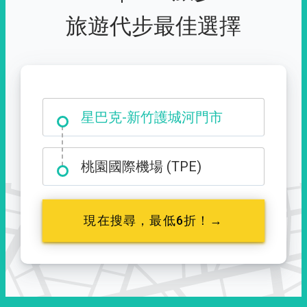
旅遊代步最佳選擇
大霸尖山登山口
星巴克-新竹護城河門市
桃園國際機場 (TPE)
現在搜尋，最低6折！→