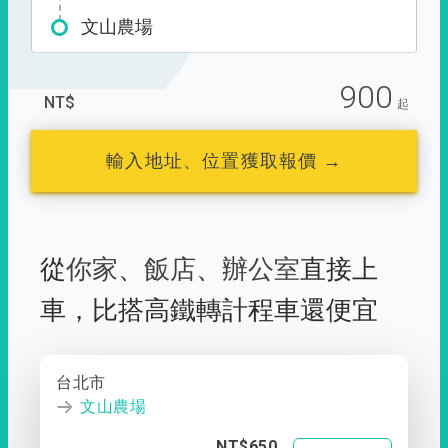
文山農場
900
NT$
起
輸入地址、位置獲取報價 →
從
你家
、
飯店
、
辦公室
直接上
車，
比搭高鐵轉計程車還便宜
台北市
文山農場
NT$650