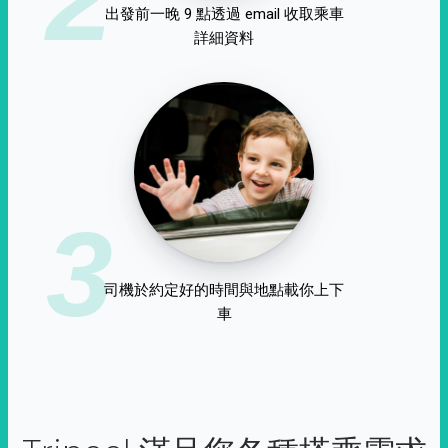
出發前一晚 9 點透過 email 收取乘車
詳細資料
3
司機於約定好的時間與地點載你上下
車