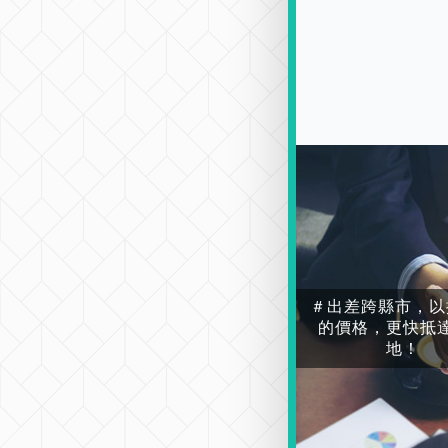
＃出差跨縣市，以
的價格，更快抵
地！