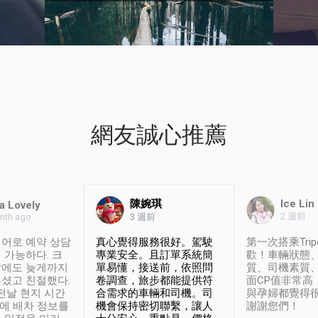
網友誠心推薦
陳婉琪
Ice Lin
a Lovely
2 週前
nth ago
3 週前
어로 예약 상담
真心覺得服務很好。駕駛
第一次搭乘Trip
 가능하다. 크
專業安全。且訂單系統簡
歡！車輛狀態
날에도 늦게까지
單易懂，接送前，依照問
質、司機素質
셨고 친절했다.
卷調查，旅步都能提供符
面CP值非常高
 전날 현지 시간
合需求的車輛和司機。司
與孕婦都覺得
시에 배차 정보를
機會保持密切聯繫，讓人
謝謝您們！