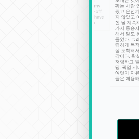
ther places of
booking to confirm if I
보내는 것이
t not known to
have safely arrived at my
짜는 사람 
 so definitely more
destination after drop-off.
웠고 운전기
se” feels). Really
Definitely something I have
지 않았고 
t. No delay in
not seen elsewhere 👍
낀 날 계속
and had a lovely
가서 동승자
up to lavender
해서 말도 
 Thank you tripool!
들었다. 그
렴하게 목
잘 도착해서
각이다. 확
저렴하고 일
딩. 픽업 
여럿이 자
들은 애용해