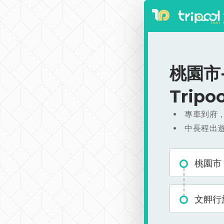
桃園市-
Trip
專車到府
中長程出
桃園市
文舺行