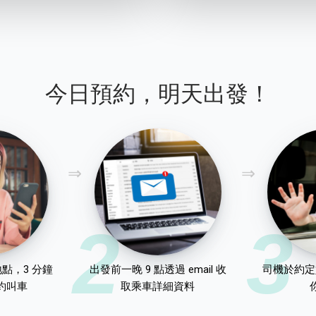
今日預約，明天出發！
2
3
點，3 分鐘
出發前一晚 9 點透過 email 收
司機於約定
約叫車
取乘車詳細資料