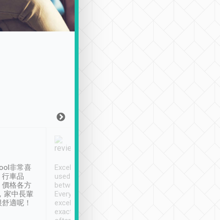
Joy Marsh
Benny Lau
1月12日
1 個月前
ool非常喜
Excellent service. We have
清境入住1晚, 由
、行車品
used Tripool to travel
清境, 都是乘坐由 Tri
、價格各方
between cities in Taiwan.
安排的車子, 接送都
，家中長輩
Every driver has been
去程司機早10分鐘到
很舒適呢！
excellent and arrives
程時遇上道路阻塞, 
exactly on time. As there is
鐘到達(可以接受),