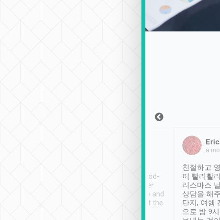
Sean Lee
Jack Ng
Eric
2018年12月30日
1個月前
a mo
ooking to Lavender
Tripool provides great
친절하고 영
- taichung.
service, vehicles in good-
이 빨리빨리
nous area with
condition and the driver
리스마스 
ny public transport.
service was awesome and
상담을 해주
er was so helpful
thoughtful. Driver went the
단지, 여행
ty ( telling us
extra mile on my last
으로 밤 9