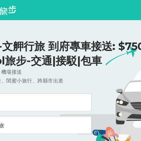
文舺行旅 到府專車接送: $750
ool旅步-交通|接駁|包車
，機場接送
遊、閨蜜小旅行、跨縣市出差
旅