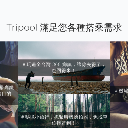
Tripool 滿足您各種搭乘需求
＃玩遍全台灣 368 鄉鎮，讓你去得了，
也回得來！
搭高鐵
＃機
達目的
＃秘境小旅行，抓緊時機搶拍照，免找車
位輕鬆到！