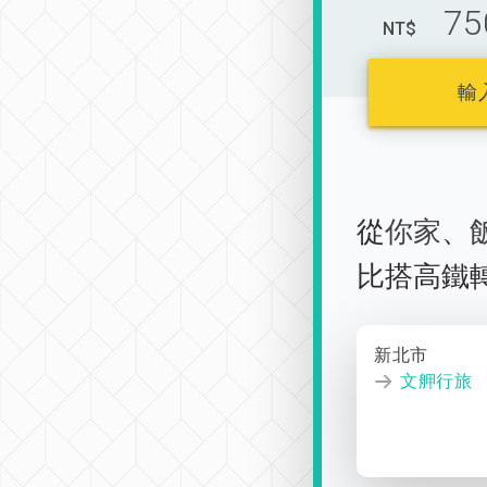
75
NT$
輸
從
你家
、
比搭高鐵
新北市
文舺行旅