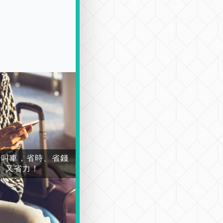
場叫車，省時、省錢
又省力！