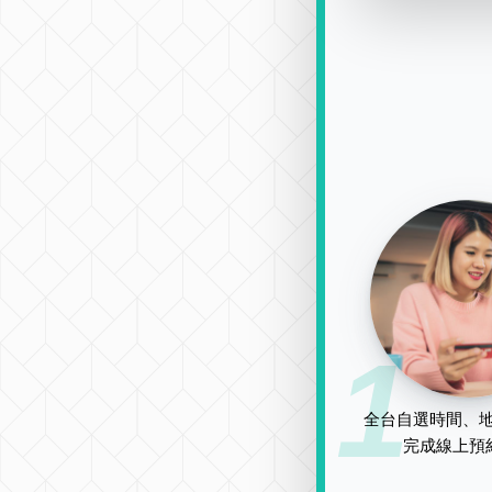
1
全台自選時間、地
完成線上預