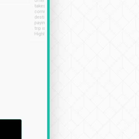
often limited English it
潔, 沒有煙味, 車
takes the difficulty out of
定
communicating the
destination details and
paying online prior to the
trip is very convenient.
Highly recommended