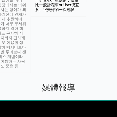
 일정을 미리
十分安心。重點是，價格
입장에서는 아쉬
比一般計程車or Uber便宜
사는 영어가 되
多。很美好的一次經驗
아리산에 안개가
해서 추월하며
가 너무 무서워
통하지 않아 힘
래도 무사히 저
적지까지 편하게
 또 이용할 생
실히 택시비보다
반 투어보다 샌
서비스 개념이라
유여행하는 사람
도 좋을 듯.
媒體報導