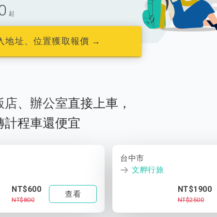
0
起
入地址、位置獲取報價 →
飯店
、
辦公室
直接上車，
轉計程車還便宜
台中市
文舺行旅
NT$600
NT$1900
查看
NT$800
NT$2500