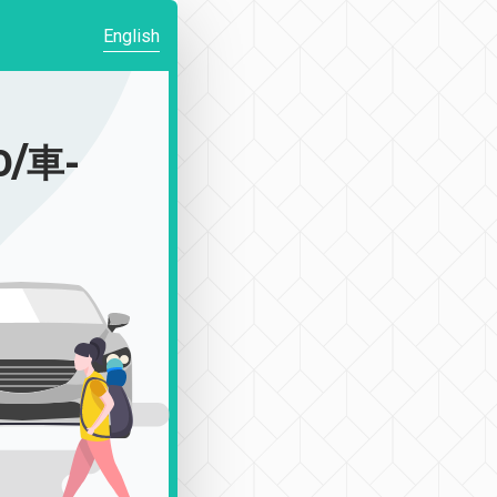
English
/車-