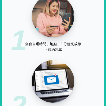
1
全台自選時間、地點，3 分鐘完成線
上預約叫車
2