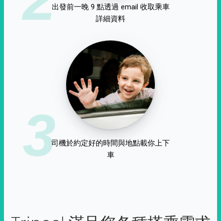
出發前一晚 9 點透過 email 收取乘車
詳細資料
3
司機於約定好的時間與地點載你上下
車