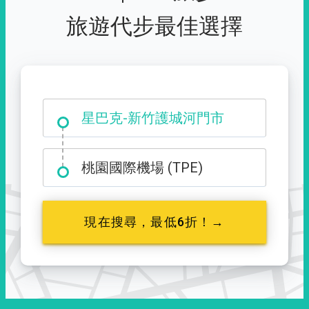
旅遊代步最佳選擇
大霸尖山登山口
星巴克-新竹護城河門市
桃園國際機場 (TPE)
現在搜尋，最低6折！→