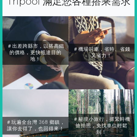
Tripool 滿足您各種搭乘需求
＃出差跨縣市，以搭高鐵
＃機場叫車，省時、省錢
的價格，更快抵達目的
又省力！
地！
＃秘境小旅行，抓緊時機
＃玩遍全台灣 368 鄉鎮，
搶拍照，免找車位輕鬆
讓你去得了，也回得來！
到！