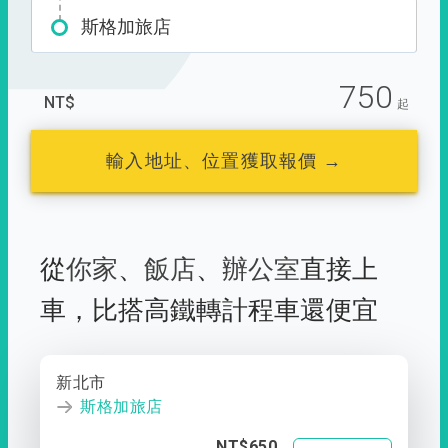
斯格加旅店
750
NT$
起
輸入地址、位置獲取報價 →
從
你家
、
飯店
、
辦公室
直接上
車，
比搭高鐵轉計程車還便宜
新北市
斯格加旅店
NT$650