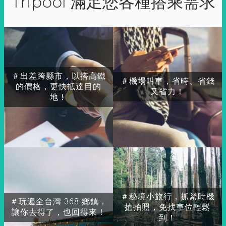
Tripool 滿足您各種搭乘需求
＃出差跨縣市，以搭高鐵
＃機場叫車，省時、省錢
的價格，更快抵達目的
又省力！
地！
＃秘境小旅行，抓緊時機
＃玩遍全台灣 368 鄉鎮，
搶拍照，免找車位輕鬆
讓你去得了，也回得來！
到！