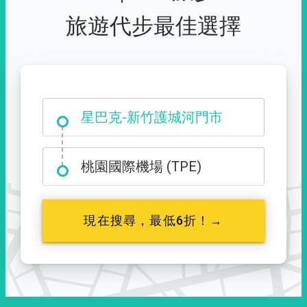
旅遊代步最佳選擇
大霸尖山登山口
桃園國際機場 (TPE)
現在搜尋，最低6折！→