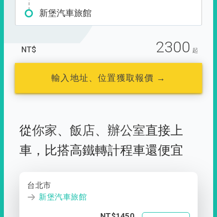
新堡汽車旅館
2300
NT$
起
輸入地址、位置獲取報價 →
從
你家
、
飯店
、
辦公室
直接上
車，
比搭高鐵轉計程車還便宜
台北市
新堡汽車旅館
NT$1450