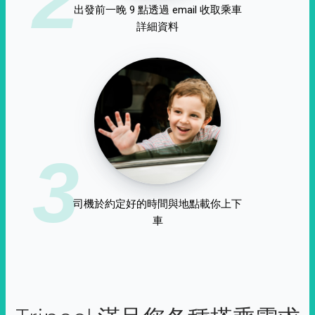
出發前一晚 9 點透過 email 收取乘車
詳細資料
3
司機於約定好的時間與地點載你上下
車