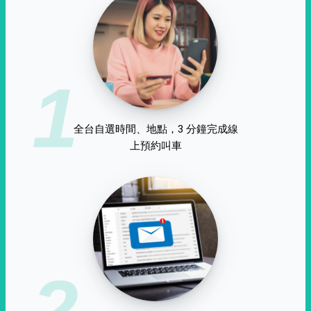
1
全台自選時間、地點，3 分鐘完成線
上預約叫車
2