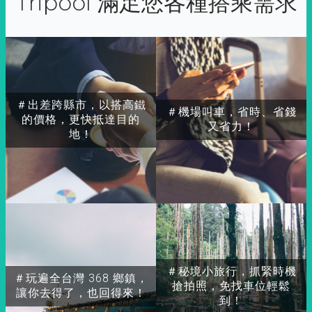
Tripool 滿足您各種搭乘需求
＃出差跨縣市，以搭高鐵
＃機場叫車，省時、省錢
的價格，更快抵達目的
又省力！
地！
＃秘境小旅行，抓緊時機
＃玩遍全台灣 368 鄉鎮，
搶拍照，免找車位輕鬆
讓你去得了，也回得來！
到！