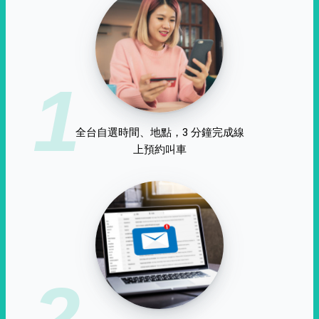
1
全台自選時間、地點，3 分鐘完成線
上預約叫車
2