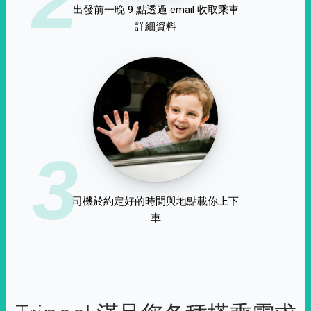
出發前一晚 9 點透過 email 收取乘車
詳細資料
3
司機於約定好的時間與地點載你上下
車