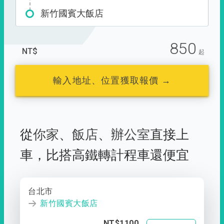
新竹國賓大飯店
850
NT$
起
輸入地址、位置獲取報價 →
從
你家
、
飯店
、
辦公室
直接上
車，
比搭高鐵轉計程車還便宜
台北市
新竹國賓大飯店
NT$1100