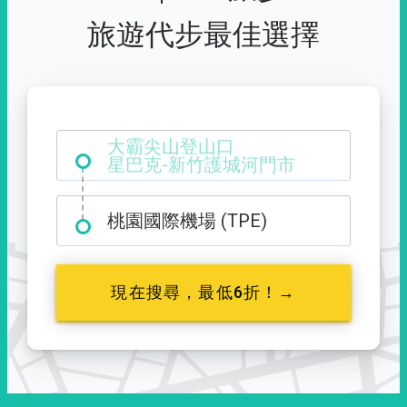
旅遊代步最佳選擇
大霸尖山登山口
桃園國際機場 (TPE)
現在搜尋，最低6折！→