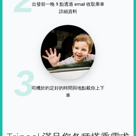
出發前一晚 9 點透過 email 收取乘車
詳細資料
3
司機於約定好的時間與地點載你上下
車