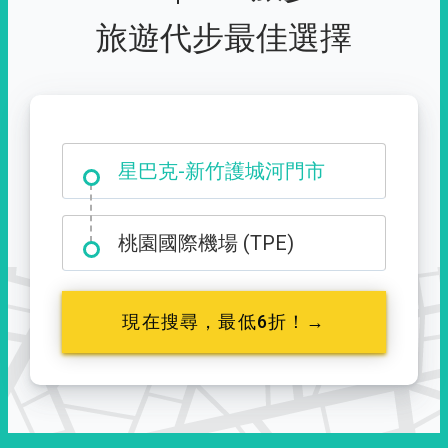
旅遊代步最佳選擇
大霸尖山登山口
星巴克-新竹護城河門市
桃園國際機場 (TPE)
現在搜尋，最低6折！→