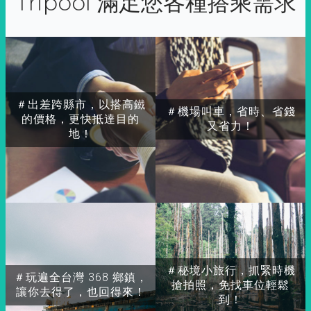
Tripool 滿足您各種搭乘需求
＃出差跨縣市，以搭高鐵
＃機場叫車，省時、省錢
的價格，更快抵達目的
又省力！
地！
＃秘境小旅行，抓緊時機
＃玩遍全台灣 368 鄉鎮，
搶拍照，免找車位輕鬆
讓你去得了，也回得來！
到！