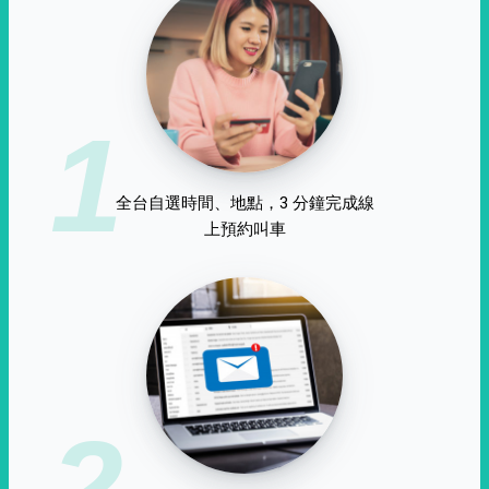
1
全台自選時間、地點，3 分鐘完成線
上預約叫車
2