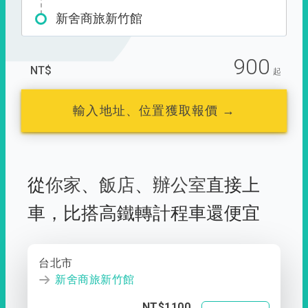
新舍商旅新竹館
900
NT$
起
輸入地址、位置獲取報價 →
從
你家
、
飯店
、
辦公室
直接上
車，
比搭高鐵轉計程車還便宜
台北市
新舍商旅新竹館
NT$1100