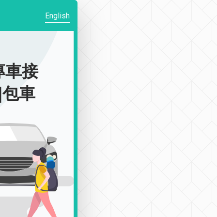
English
專車接
駁|包車