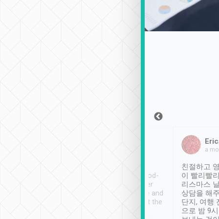
Sean Lee
Jack Ng
Eric
2018年12月30日
1個月前
a mo
ooking to Lavender
Tripool provides great
친절하고 영
- taichung.
service, vehicles in good-
이 빨리빨리
nous area with
condition and the driver
리스마스 
ny public transport.
service was awesome and
상담을 해주
er was so helpful
thoughtful. Driver went the
단지, 여행
ty ( telling us
extra mile on my last
으로 밤 9