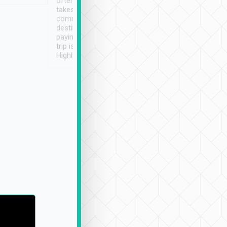
often limited English it
潔, 沒有煙味, 車
takes the difficulty out of
定
communicating the
destination details and
paying online prior to the
trip is very convenient.
Highly recommended