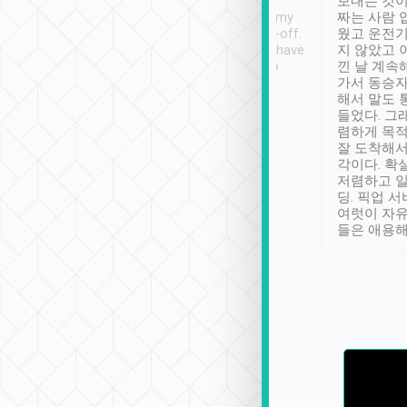
ther places of
booking to confirm if I
보내는 것이
t not known to
have safely arrived at my
짜는 사람 
 so definitely more
destination after drop-off.
웠고 운전기
se” feels). Really
Definitely something I have
지 않았고 
t. No delay in
not seen elsewhere 👍
낀 날 계속
and had a lovely
가서 동승자
up to lavender
해서 말도 
 Thank you tripool!
들었다. 그
렴하게 목
잘 도착해서
각이다. 확
저렴하고 일
딩. 픽업 
여럿이 자
들은 애용해