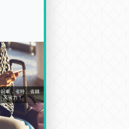
場叫車，省時、省錢
又省力！