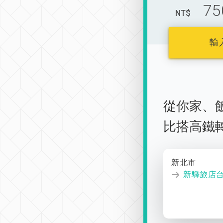
75
NT$
輸
從
你家
、
比搭高鐵
新北市
新驛旅店