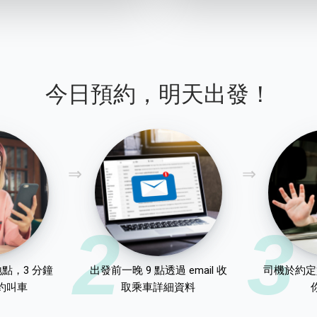
今日預約，明天出發！
2
3
點，3 分鐘
出發前一晚 9 點透過 email 收
司機於約定
約叫車
取乘車詳細資料