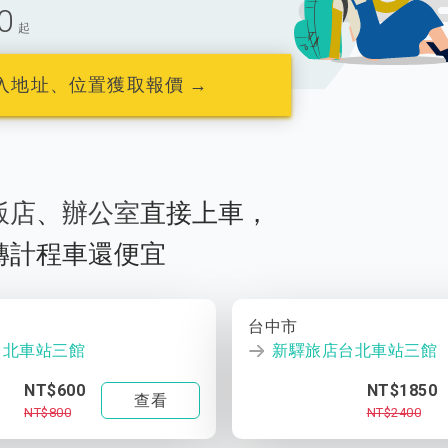
0
起
入地址、位置獲取報價 →
飯店
、
辦公室
直接上車，
轉計程車還便宜
台中市
台北車站三館
新驛旅店台北車站三館
NT$600
NT$1850
查看
NT$800
NT$2400