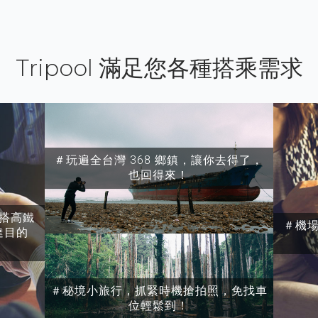
Tripool 滿足您各種搭乘需求
＃玩遍全台灣 368 鄉鎮，讓你去得了，
也回得來！
搭高鐵
＃機
達目的
＃秘境小旅行，抓緊時機搶拍照，免找車
位輕鬆到！