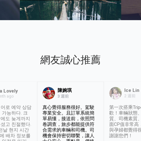
網友誠心推薦
陳婉琪
Ice Lin
a Lovely
2 週前
nth ago
3 週前
어로 예약 상담
真心覺得服務很好。駕駛
第一次搭乘Trip
 가능하다. 크
專業安全。且訂單系統簡
歡！車輛狀態
날에도 늦게까지
單易懂，接送前，依照問
質、司機素質
셨고 친절했다.
卷調查，旅步都能提供符
面CP值非常高
 전날 현지 시간
合需求的車輛和司機。司
與孕婦都覺得
시에 배차 정보를
機會保持密切聯繫，讓人
謝謝您們！