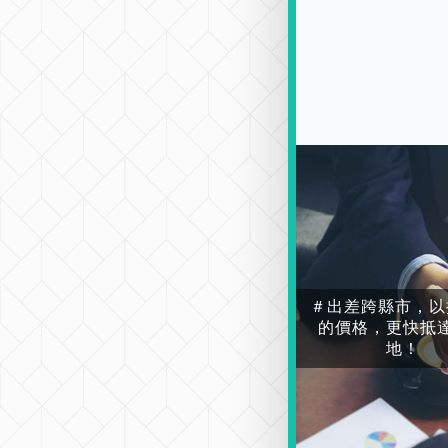
＃出差跨縣市，以
的價格，更快抵
地！