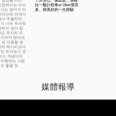
 일정을 미리
十分安心。重點是，價格
입장에서는 아쉬
比一般計程車or Uber便宜
사는 영어가 되
多。很美好的一次經驗
아리산에 안개가
해서 추월하며
가 너무 무서워
통하지 않아 힘
래도 무사히 저
적지까지 편하게
 또 이용할 생
실히 택시비보다
반 투어보다 샌
서비스 개념이라
유여행하는 사람
도 좋을 듯.
媒體報導