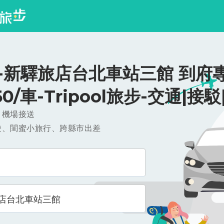
-新驛旅店台北車站三館 到府
750/車-Tripool旅步-交通|接
，機場接送
遊、閨蜜小旅行、跨縣市出差
店台北車站三館