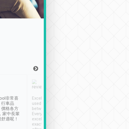
Joy Marsh
Benny Lau
1月12日
1 個月前
ool非常喜
Excellent service. We have
清境入住1晚, 由
、行車品
used Tripool to travel
清境, 都是乘坐由 Tri
、價格各方
between cities in Taiwan.
安排的車子, 接送都
，家中長輩
Every driver has been
去程司機早10分鐘到
很舒適呢！
excellent and arrives
程時遇上道路阻塞, 
exactly on time. As there is
鐘到達(可以接受),