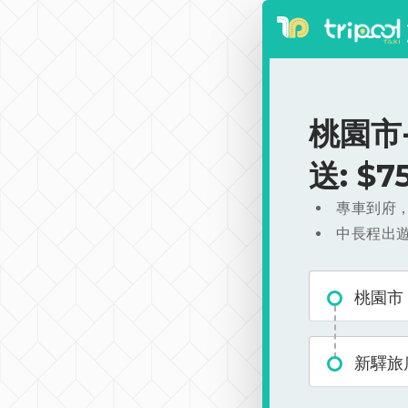
桃園市
送: $
專車到府
中長程出
桃園市
新驛旅