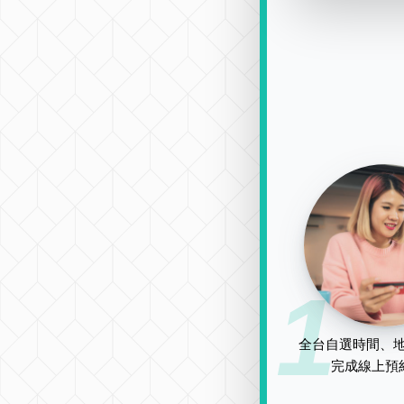
1
全台自選時間、地
完成線上預