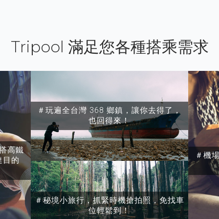
Tripool 滿足您各種搭乘需求
＃玩遍全台灣 368 鄉鎮，讓你去得了，
也回得來！
搭高鐵
＃機
達目的
＃秘境小旅行，抓緊時機搶拍照，免找車
位輕鬆到！