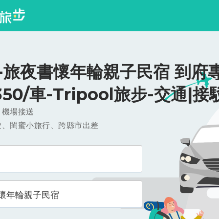
-旅夜書懷年輪親子民宿 到府
2350/車-Tripool旅步-交通|
，機場接送
遊、閨蜜小旅行、跨縣市出差
懷年輪親子民宿