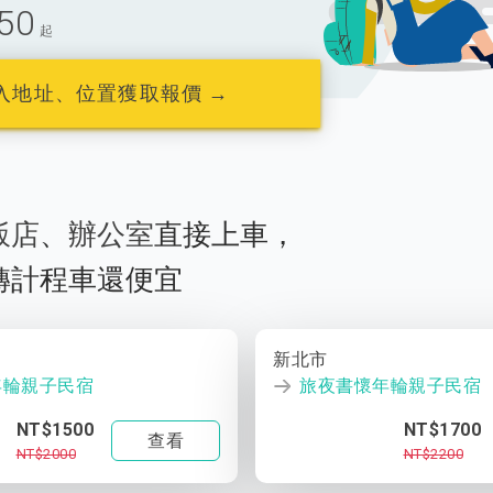
50
起
入地址、位置獲取報價 →
飯店
、
辦公室
直接上車，
轉計程車還便宜
新北市
年輪親子民宿
旅夜書懷年輪親子民宿
NT$1500
NT$1700
查看
NT$2000
NT$2200