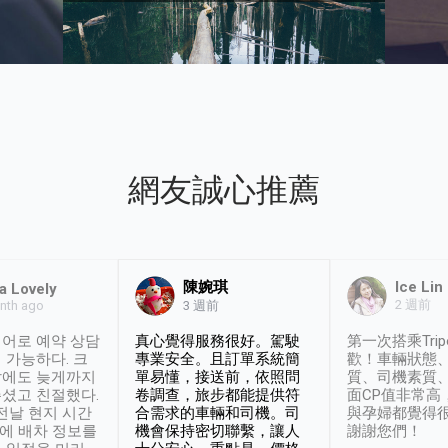
網友誠心推薦
陳婉琪
Ice Lin
a Lovely
2 週前
nth ago
3 週前
어로 예약 상담
真心覺得服務很好。駕駛
第一次搭乘Trip
 가능하다. 크
專業安全。且訂單系統簡
歡！車輛狀態
날에도 늦게까지
單易懂，接送前，依照問
質、司機素質
셨고 친절했다.
卷調查，旅步都能提供符
面CP值非常高
 전날 현지 시간
合需求的車輛和司機。司
與孕婦都覺得
시에 배차 정보를
機會保持密切聯繫，讓人
謝謝您們！