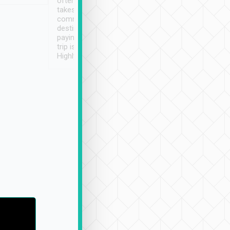
often limited English it
潔, 沒有煙味, 車
takes the difficulty out of
定
communicating the
destination details and
paying online prior to the
trip is very convenient.
Highly recommended