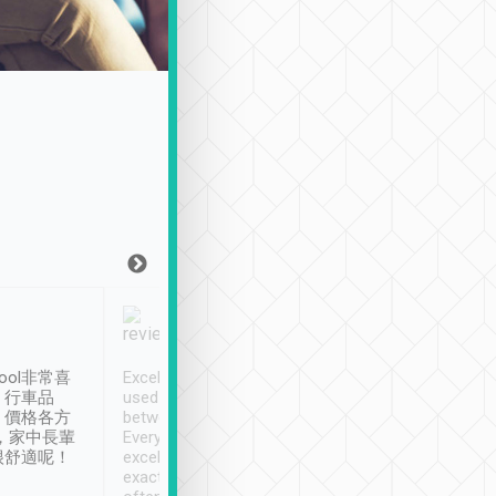
Joy Marsh
Benny Lau
1月12日
1 個月前
ool非常喜
Excellent service. We have
清境入住1晚, 由
、行車品
used Tripool to travel
清境, 都是乘坐由 Tri
、價格各方
between cities in Taiwan.
安排的車子, 接送都
，家中長輩
Every driver has been
去程司機早10分鐘到
很舒適呢！
excellent and arrives
程時遇上道路阻塞, 
exactly on time. As there is
鐘到達(可以接受),