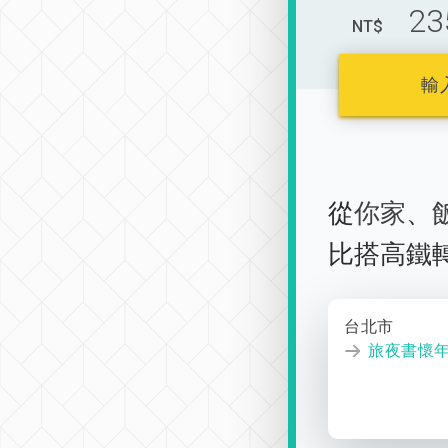
23
NT$
輸
從
你家
、
比搭高鐵
台北市
旅夜書懷