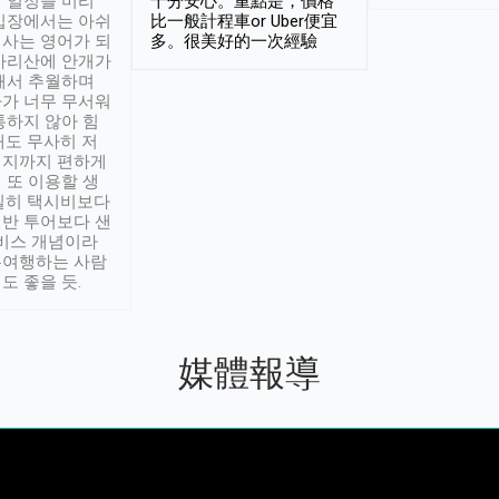
 일정을 미리
十分安心。重點是，價格
입장에서는 아쉬
比一般計程車or Uber便宜
사는 영어가 되
多。很美好的一次經驗
아리산에 안개가
해서 추월하며
가 너무 무서워
통하지 않아 힘
래도 무사히 저
적지까지 편하게
 또 이용할 생
실히 택시비보다
반 투어보다 샌
서비스 개념이라
유여행하는 사람
도 좋을 듯.
媒體報導