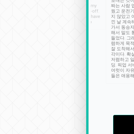
ther places of
booking to confirm if I
보내는 것이
t not known to
have safely arrived at my
짜는 사람 
 so definitely more
destination after drop-off.
웠고 운전기
se” feels). Really
Definitely something I have
지 않았고 
t. No delay in
not seen elsewhere 👍
낀 날 계속
and had a lovely
가서 동승자
up to lavender
해서 말도 
 Thank you tripool!
들었다. 그
렴하게 목
잘 도착해서
각이다. 확
저렴하고 일
딩. 픽업 
여럿이 자
들은 애용해