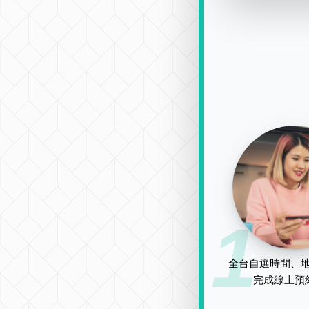
1
全台自選時間、地
完成線上預