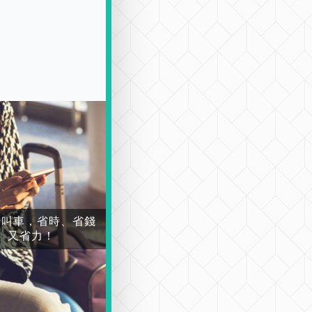
場叫車，省時、省錢
又省力！