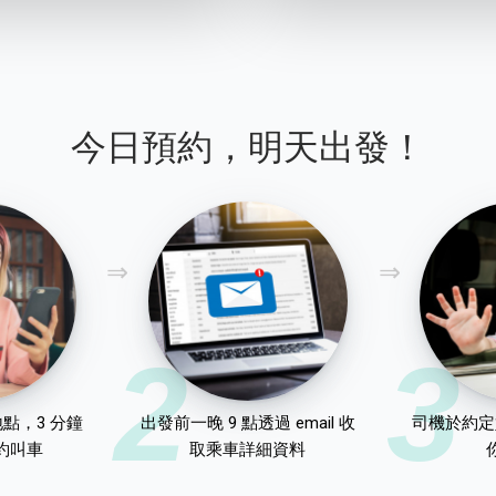
今日預約，明天出發！
2
3
點，3 分鐘
出發前一晚 9 點透過 email 收
司機於約定
約叫車
取乘車詳細資料