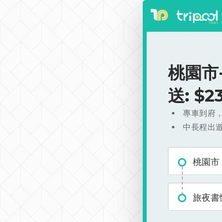
桃園市
送: $
專車到府
中長程出
桃園市
旅夜書