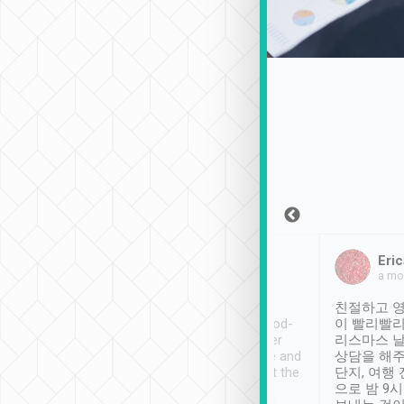
Sean Lee
Jack Ng
Eric
2018年12月30日
1個月前
a mo
ooking to Lavender
Tripool provides great
친절하고 영
- taichung.
service, vehicles in good-
이 빨리빨리
nous area with
condition and the driver
리스마스 
ny public transport.
service was awesome and
상담을 해주
er was so helpful
thoughtful. Driver went the
단지, 여행
ty ( telling us
extra mile on my last
으로 밤 9