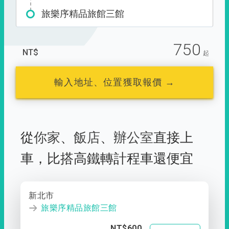
旅樂序精品旅館三館
750
NT$
起
輸入地址、位置獲取報價 →
從
你家
、
飯店
、
辦公室
直接上
車，
比搭高鐵轉計程車還便宜
新北市
旅樂序精品旅館三館
NT$600