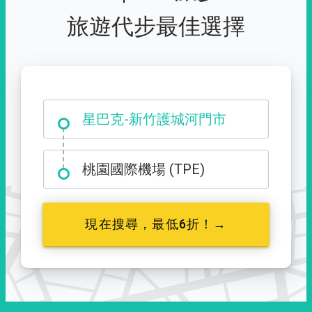
旅遊代步最佳選擇
大霸尖山登山口
星巴克-新竹護城河門市
桃園國際機場 (TPE)
現在搜尋，最低6折！→