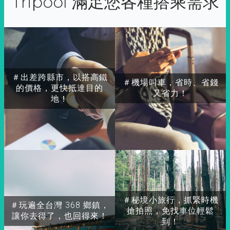
Tripool 滿足您各種搭乘需求
＃出差跨縣市，以搭高鐵
＃機場叫車，省時、省錢
的價格，更快抵達目的
又省力！
地！
＃秘境小旅行，抓緊時機
＃玩遍全台灣 368 鄉鎮，
搶拍照，免找車位輕鬆
讓你去得了，也回得來！
到！