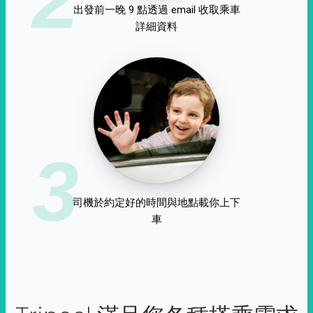
出發前一晚 9 點透過 email 收取乘車
詳細資料
3
司機於約定好的時間與地點載你上下
車