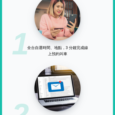
1
全台自選時間、地點，3 分鐘完成線
上預約叫車
2