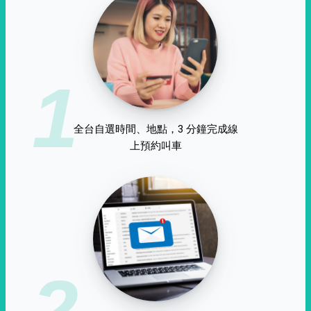
1
全台自選時間、地點，3 分鐘完成線
上預約叫車
2