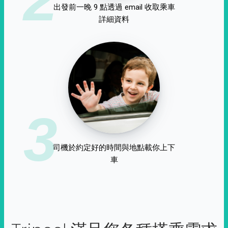
出發前一晚 9 點透過 email 收取乘車
詳細資料
3
司機於約定好的時間與地點載你上下
車