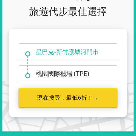
旅遊代步最佳選擇
大霸尖山登山口
星巴克-新竹護城河門市
桃園國際機場 (TPE)
現在搜尋，最低6折！→