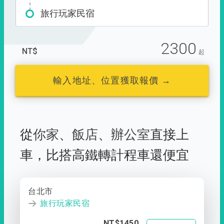
旅行玩家民宿
2300
NT$
起
輸入地址、位置獲取報價 →
從
你家
、
飯店
、
辦公室
直接上
車，
比搭高鐵轉計程車還便宜
台北市
旅行玩家民宿
NT$1450