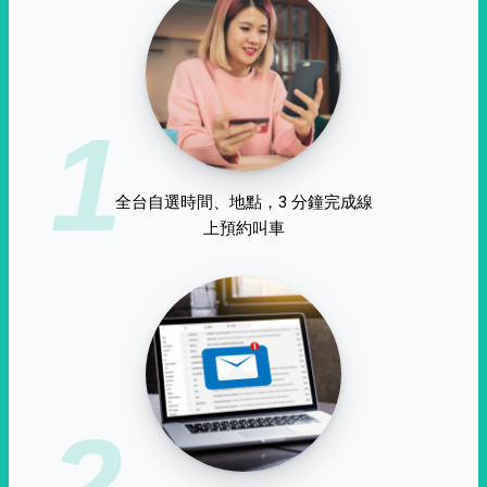
1
全台自選時間、地點，3 分鐘完成線
上預約叫車
2