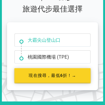
旅遊代步最佳選擇
大霸尖山登山口
桃園國際機場 (TPE)
現在搜尋，最低6折！→