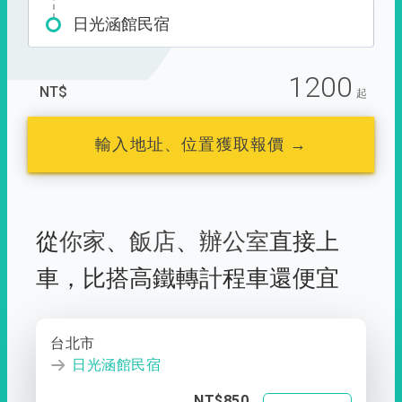
日光涵館民宿
1200
NT$
起
輸入地址、位置獲取報價 →
從
你家
、
飯店
、
辦公室
直接上
車，
比搭高鐵轉計程車還便宜
台北市
日光涵館民宿
NT$850