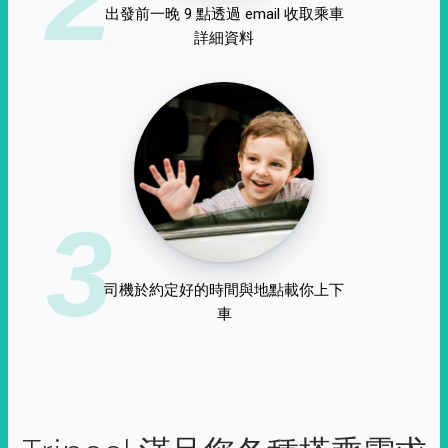
出發前一晚 9 點透過 email 收取乘車
詳細資料
3
司機於約定好的時間與地點載你上下
車