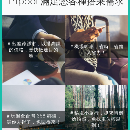
Tripool 滿足您各種搭乘需求
＃出差跨縣市，以搭高鐵
＃機場叫車，省時、省錢
的價格，更快抵達目的
又省力！
地！
＃秘境小旅行，抓緊時機
＃玩遍全台灣 368 鄉鎮，
搶拍照，免找車位輕鬆
讓你去得了，也回得來！
到！