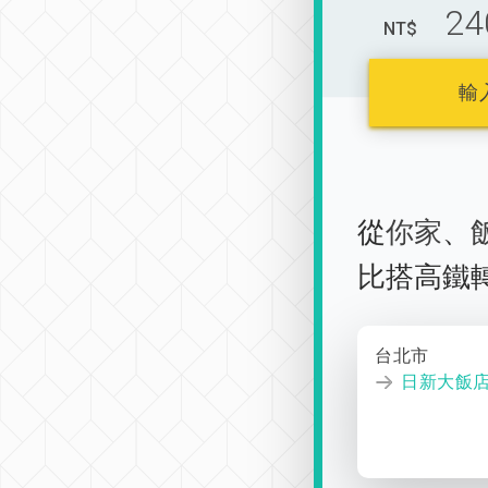
24
NT$
輸
從
你家
、
比搭高鐵
台北市
日新大飯