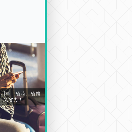
場叫車，省時、省錢
又省力！