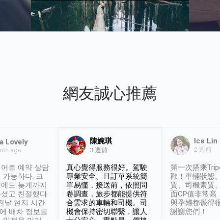
網友誠心推薦
陳婉琪
Ice Lin
a Lovely
2 週前
nth ago
3 週前
어로 예약 상담
真心覺得服務很好。駕駛
第一次搭乘Trip
 가능하다. 크
專業安全。且訂單系統簡
歡！車輛狀態
날에도 늦게까지
單易懂，接送前，依照問
質、司機素質
셨고 친절했다.
卷調查，旅步都能提供符
面CP值非常高
 전날 현지 시간
合需求的車輛和司機。司
與孕婦都覺得
시에 배차 정보를
機會保持密切聯繫，讓人
謝謝您們！