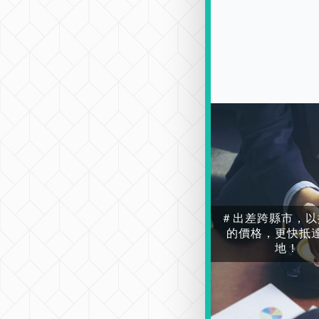
＃出差跨縣市，以
的價格，更快抵
地！