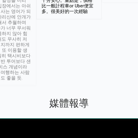
 일정을 미리
十分安心。重點是，價格
입장에서는 아쉬
比一般計程車or Uber便宜
사는 영어가 되
多。很美好的一次經驗
아리산에 안개가
해서 추월하며
가 너무 무서워
통하지 않아 힘
래도 무사히 저
적지까지 편하게
 또 이용할 생
실히 택시비보다
반 투어보다 샌
서비스 개념이라
유여행하는 사람
도 좋을 듯.
媒體報導