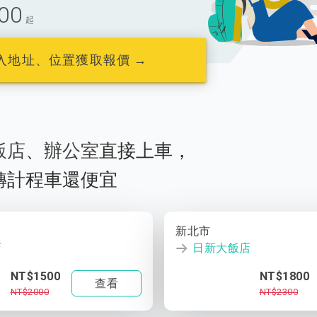
00
起
入地址、位置獲取報價 →
飯店
、
辦公室
直接上車，
轉計程車還便宜
新北市
店
日新大飯店
NT$1500
NT$1800
查看
NT$2000
NT$2300