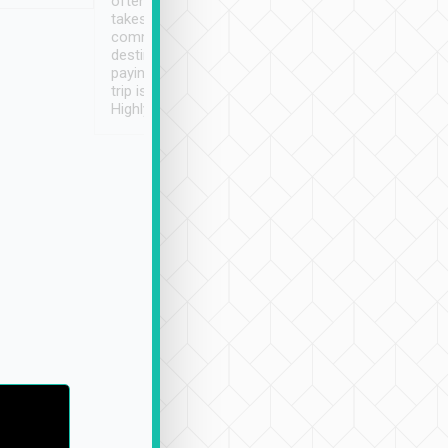
often limited English it
潔, 沒有煙味, 車
takes the difficulty out of
定
communicating the
destination details and
paying online prior to the
trip is very convenient.
Highly recommended