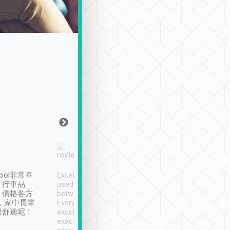
Joy Marsh
Benny Lau
1月12日
1 個月前
ool非常喜
Excellent service. We have
清境入住1晚, 由
、行車品
used Tripool to travel
清境, 都是乘坐由 Tri
、價格各方
between cities in Taiwan.
安排的車子, 接送都
，家中長輩
Every driver has been
去程司機早10分鐘到
很舒適呢！
excellent and arrives
程時遇上道路阻塞, 
exactly on time. As there is
鐘到達(可以接受),