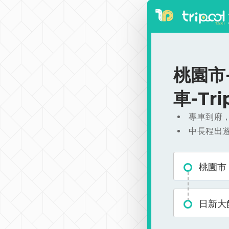
桃園市-
車-Tr
專車到府
中長程出
桃園市
日新大