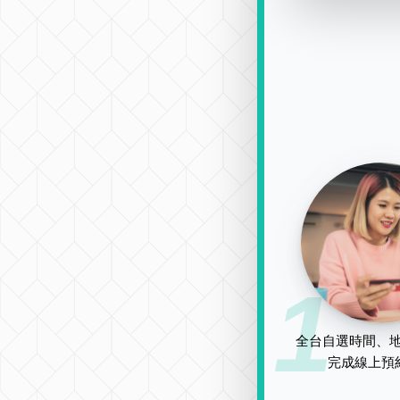
1
全台自選時間、地
完成線上預