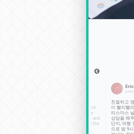
Sean Lee
Jack Ng
Eric
2018年12月30日
1個月前
a mo
ooking to Lavender
Tripool provides great
친절하고 영
- taichung.
service, vehicles in good-
이 빨리빨리
nous area with
condition and the driver
리스마스 
ny public transport.
service was awesome and
상담을 해주
er was so helpful
thoughtful. Driver went the
단지, 여행
ty ( telling us
extra mile on my last
으로 밤 9