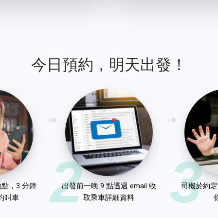
今日預約，明天出發！
2
3
點，3 分鐘
出發前一晚 9 點透過 email 收
司機於約定
約叫車
取乘車詳細資料