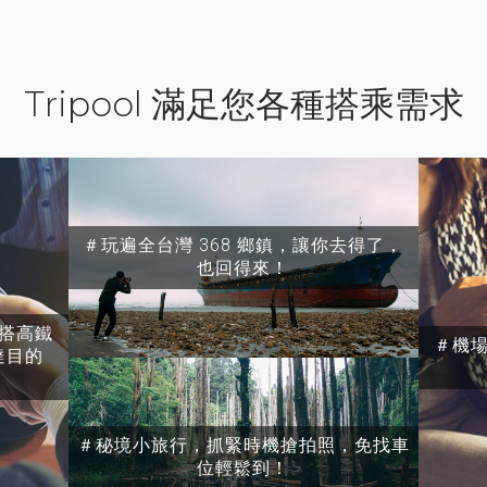
Tripool 滿足您各種搭乘需求
＃玩遍全台灣 368 鄉鎮，讓你去得了，
也回得來！
搭高鐵
＃機
達目的
＃秘境小旅行，抓緊時機搶拍照，免找車
位輕鬆到！