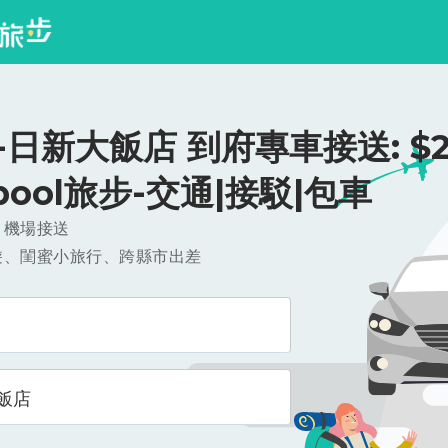
日新大飯店 到府專車接送: $2
ipool旅步-交通|接駁|包車
，機場接送
遊、閨蜜小旅行、跨縣市出差
飯店