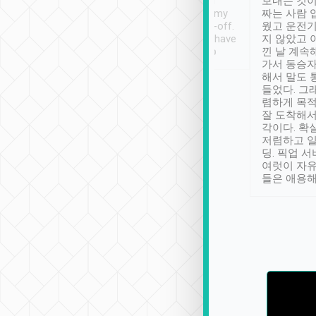
ther places of
booking to confirm if I
보내는 것이
t not known to
have safely arrived at my
짜는 사람 
 so definitely more
destination after drop-off.
웠고 운전기
se” feels). Really
Definitely something I have
지 않았고 
t. No delay in
not seen elsewhere 👍
낀 날 계속
and had a lovely
가서 동승자
up to lavender
해서 말도 
 Thank you tripool!
들었다. 그
렴하게 목
잘 도착해서
각이다. 확
저렴하고 일
딩. 픽업 
여럿이 자
들은 애용해