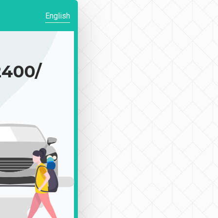
English
400/