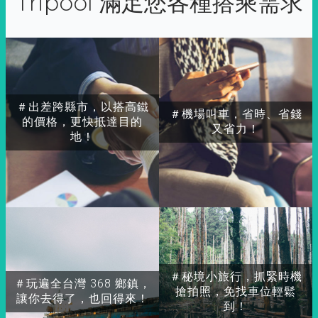
Tripool 滿足您各種搭乘需求
＃出差跨縣市，以搭高鐵
＃機場叫車，省時、省錢
的價格，更快抵達目的
又省力！
地！
＃秘境小旅行，抓緊時機
＃玩遍全台灣 368 鄉鎮，
搶拍照，免找車位輕鬆
讓你去得了，也回得來！
到！