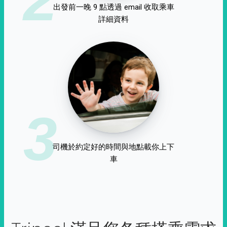
出發前一晚 9 點透過 email 收取乘車
詳細資料
3
司機於約定好的時間與地點載你上下
車