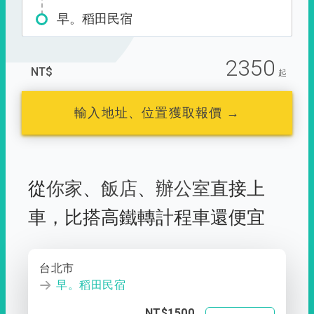
早。稻田民宿
2350
NT$
起
輸入地址、位置獲取報價 →
從
你家
、
飯店
、
辦公室
直接上
車，
比搭高鐵轉計程車還便宜
台北市
早。稻田民宿
NT$1500