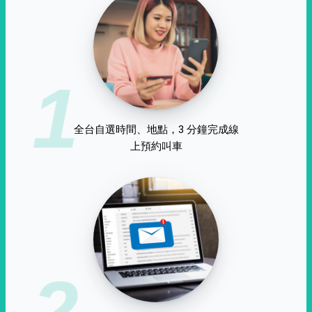
1
全台自選時間、地點，3 分鐘完成線
上預約叫車
2