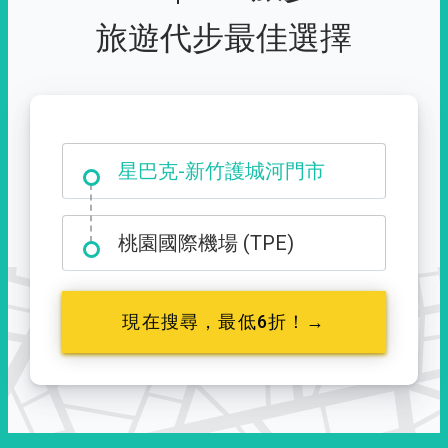
旅遊代步最佳選擇
大霸尖山登山口
星巴克-新竹護城河門市
桃園國際機場 (TPE)
現在搜尋，最低6折！→