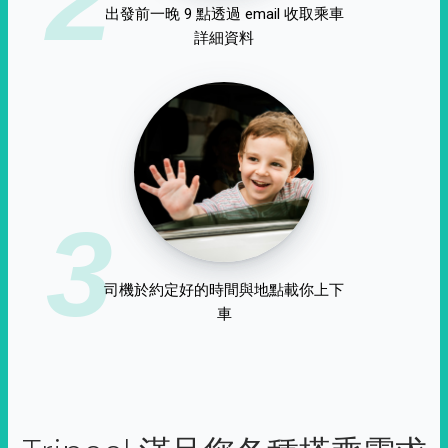
出發前一晚 9 點透過 email 收取乘車
詳細資料
3
司機於約定好的時間與地點載你上下
車