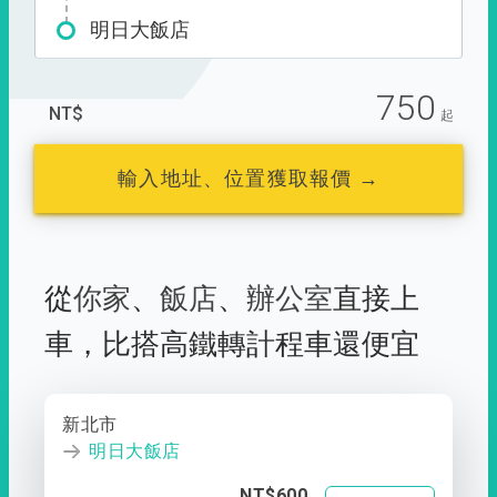
明日大飯店
750
NT$
起
輸入地址、位置獲取報價 →
從
你家
、
飯店
、
辦公室
直接上
車，
比搭高鐵轉計程車還便宜
新北市
明日大飯店
NT$600