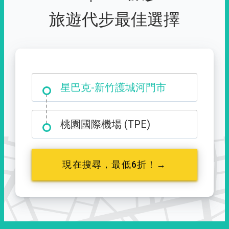
旅遊代步最佳選擇
大霸尖山登山口
桃園國際機場 (TPE)
現在搜尋，最低6折！→