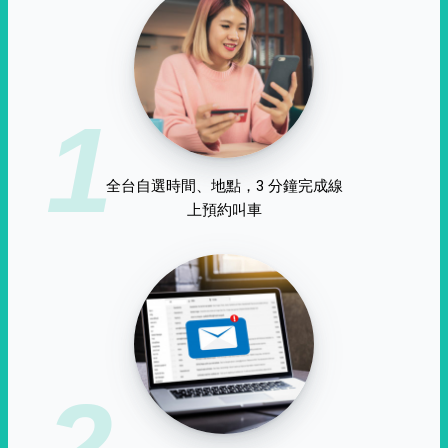
1
全台自選時間、地點，3 分鐘完成線
上預約叫車
2