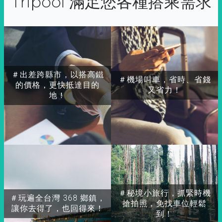
Tripool 滿足您各種搭乘需求
＃出差跨縣市，以搭高鐵
＃機場叫車，省時、省錢
的價格，更快抵達目的
又省力！
地！
＃秘境小旅行，抓緊時機
＃玩遍全台灣 368 鄉鎮，
搶拍照，免找車位輕鬆
讓你去得了，也回得來！
到！