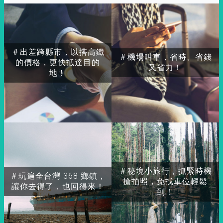
＃出差跨縣市，以搭高鐵
＃機場叫車，省時、省錢
的價格，更快抵達目的
又省力！
地！
＃秘境小旅行，抓緊時機
＃玩遍全台灣 368 鄉鎮，
搶拍照，免找車位輕鬆
讓你去得了，也回得來！
到！