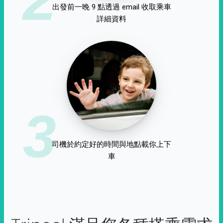
出發前一晚 9 點透過 email 收取乘車
詳細資料
3
司機於約定好的時間與地點載你上下
車