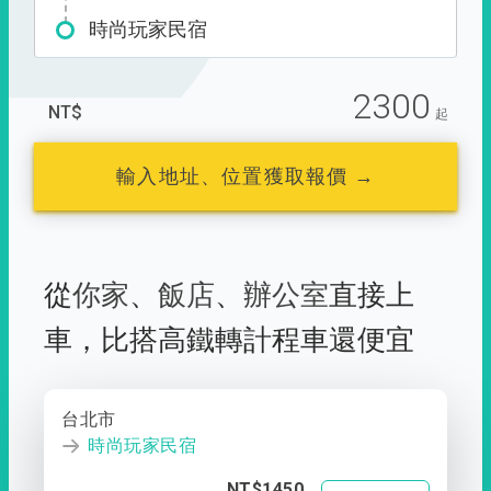
時尚玩家民宿
2300
NT$
起
輸入地址、位置獲取報價 →
從
你家
、
飯店
、
辦公室
直接上
車，
比搭高鐵轉計程車還便宜
台北市
時尚玩家民宿
NT$1450