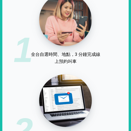
1
全台自選時間、地點，3 分鐘完成線
上預約叫車
2