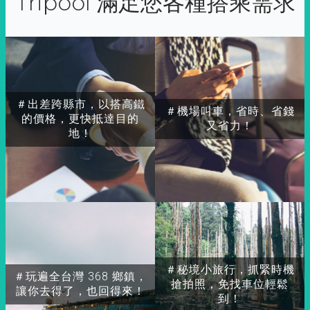
Tripool 滿足您各種搭乘需求
＃出差跨縣市，以搭高鐵
＃機場叫車，省時、省錢
的價格，更快抵達目的
又省力！
地！
＃秘境小旅行，抓緊時機
＃玩遍全台灣 368 鄉鎮，
搶拍照，免找車位輕鬆
讓你去得了，也回得來！
到！