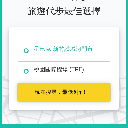
旅遊代步最佳選擇
大霸尖山登山口
桃園國際機場 (TPE)
現在搜尋，最低6折！→