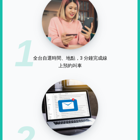
1
全台自選時間、地點，3 分鐘完成線
上預約叫車
2