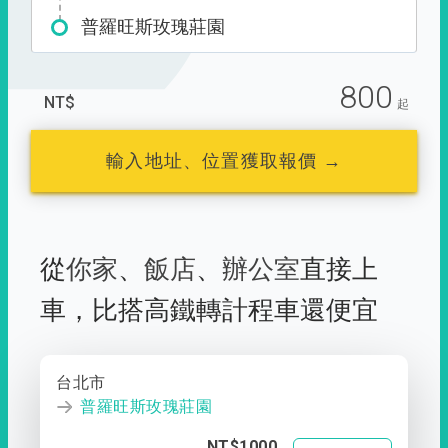
普羅旺斯玫瑰莊園
800
NT$
起
輸入地址、位置獲取報價 →
從
你家
、
飯店
、
辦公室
直接上
車，
比搭高鐵轉計程車還便宜
台北市
普羅旺斯玫瑰莊園
NT$1000