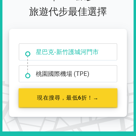
旅遊代步最佳選擇
大霸尖山登山口
星巴克-新竹護城河門市
桃園國際機場 (TPE)
現在搜尋，最低6折！→