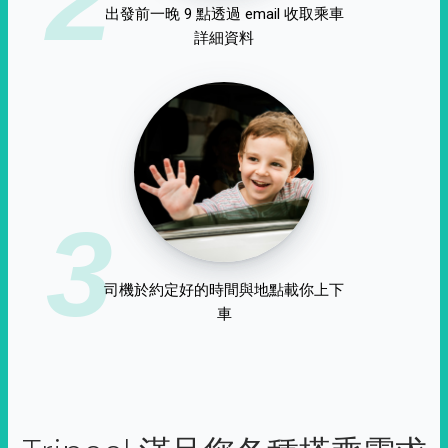
出發前一晚 9 點透過 email 收取乘車
詳細資料
3
司機於約定好的時間與地點載你上下
車