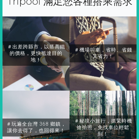
Tripool 滿足您各種搭乘需求
＃出差跨縣市，以搭高鐵
＃機場叫車，省時、省錢
的價格，更快抵達目的
又省力！
地！
＃秘境小旅行，抓緊時機
＃玩遍全台灣 368 鄉鎮，
搶拍照，免找車位輕鬆
讓你去得了，也回得來！
到！