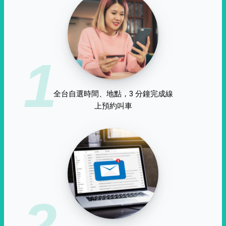
1
全台自選時間、地點，3 分鐘完成線
上預約叫車
2