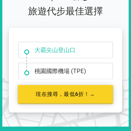
旅遊代步最佳選擇
大霸尖山登山口
桃園國際機場 (TPE)
現在搜尋，最低6折！→