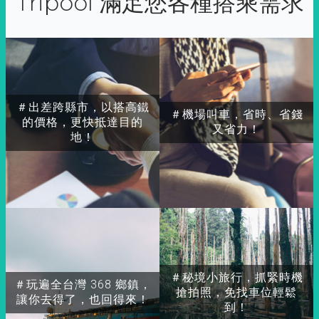
Tripool 滿足您各種搭乘需求
＃出差跨縣市，以搭高鐵
＃機場叫車，省時、省錢
的價格，更快抵達目的
又省力！
地！
＃秘境小旅行，抓緊時機
＃玩遍全台灣 368 鄉鎮，
搶拍照，免找車位輕鬆
讓你去得了，也回得來！
到！