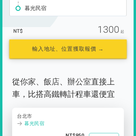
暮光民宿
1300
NT$
起
輸入地址、位置獲取報價 →
從
你家
、
飯店
、
辦公室
直接上
車，
比搭高鐵轉計程車還便宜
台北市
暮光民宿
NT$950