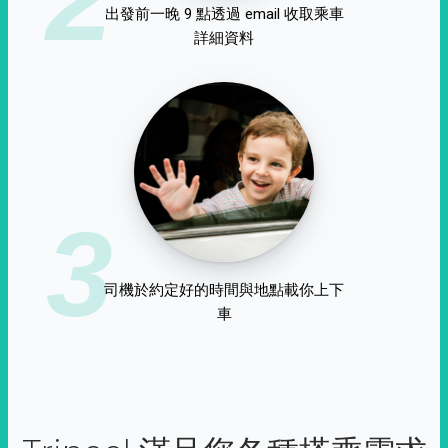
出發前一晚 9 點透過 email 收取乘車
詳細資料
3
司機於約定好的時間與地點載你上下
車