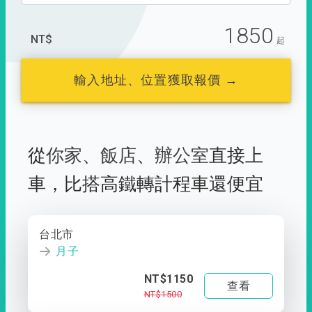
1850
NT$
起
輸入地址、位置獲取報價 →
從
你家
、
飯店
、
辦公室
直接上
車，
比搭高鐵轉計程車還便宜
台北市
月子
NT$1150
查看
NT$1500