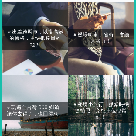
＃出差跨縣市，以搭高鐵
＃機場叫車，省時、省錢
的價格，更快抵達目的
又省力！
地！
＃秘境小旅行，抓緊時機
＃玩遍全台灣 368 鄉鎮，
搶拍照，免找車位輕鬆
讓你去得了，也回得來！
到！