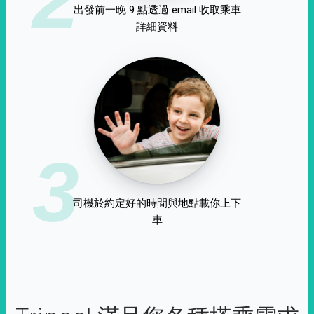
出發前一晚 9 點透過 email 收取乘車
詳細資料
3
司機於約定好的時間與地點載你上下
車