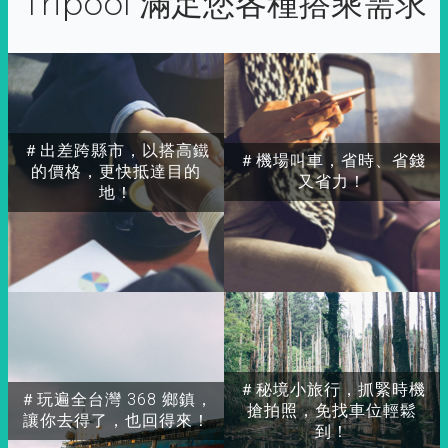
Tripool 滿足您各種搭乘需求
＃出差跨縣市，以搭高鐵
＃機場叫車，省時、省錢
的價格，更快抵達目的
又省力！
地！
＃秘境小旅行，抓緊時機
＃玩遍全台灣 368 鄉鎮，
搶拍照，免找車位輕鬆
讓你去得了，也回得來！
到！