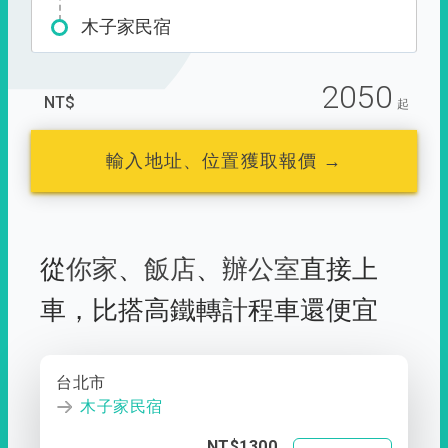
木子家民宿
2050
NT$
起
輸入地址、位置獲取報價 →
從
你家
、
飯店
、
辦公室
直接上
車，
比搭高鐵轉計程車還便宜
台北市
木子家民宿
NT$1300