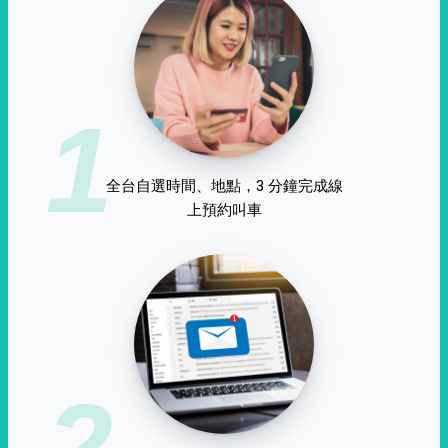
1
全台自選時間、地點，3 分鐘完成線
上預約叫車
2