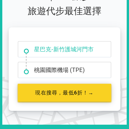
旅遊代步最佳選擇
大霸尖山登山口
星巴克-新竹護城河門市
桃園國際機場 (TPE)
現在搜尋，最低6折！→