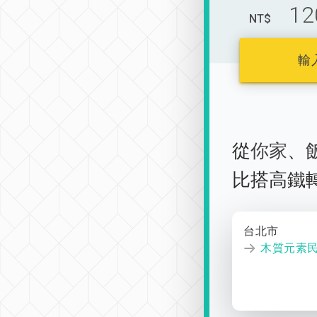
12
NT$
輸
從
你家
、
比搭高鐵
台北市
木質元素