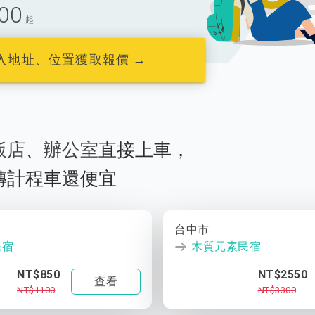
00
起
入地址、位置獲取報價 →
飯店
、
辦公室
直接上車，
轉計程車還便宜
台中市
民宿
木質元素民宿
NT$850
NT$2550
查看
NT$1100
NT$3300