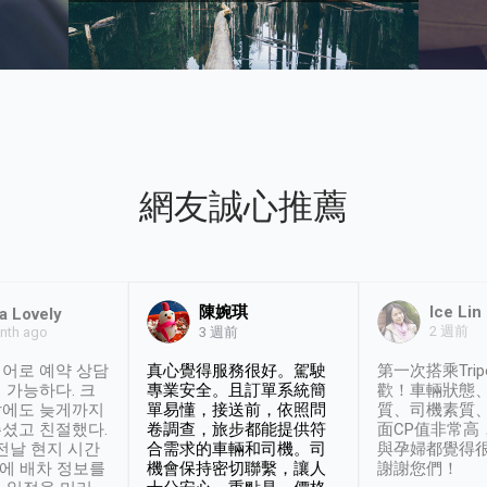
網友誠心推薦
陳婉琪
Ice Lin
a Lovely
2 週前
nth ago
3 週前
어로 예약 상담
真心覺得服務很好。駕駛
第一次搭乘Trip
 가능하다. 크
專業安全。且訂單系統簡
歡！車輛狀態
날에도 늦게까지
單易懂，接送前，依照問
質、司機素質
셨고 친절했다.
卷調查，旅步都能提供符
面CP值非常高
 전날 현지 시간
合需求的車輛和司機。司
與孕婦都覺得
시에 배차 정보를
機會保持密切聯繫，讓人
謝謝您們！