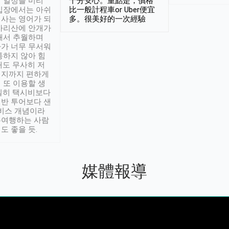
 일정을 미리
十分安心。重點是，價格
입장에서는 아쉬
比一般計程車or Uber便宜
사는 영어가 되
多。很美好的一次經驗
아리산에 안개가
해서 추월하며
가 너무 무서워
통하지 않아 힘
래도 무사히 저
적지까지 편하게
 또 이용할 생
실히 택시비보다
반 투어보다 샌
서비스 개념이라
유여행하는 사람
도 좋을 듯.
媒體報導