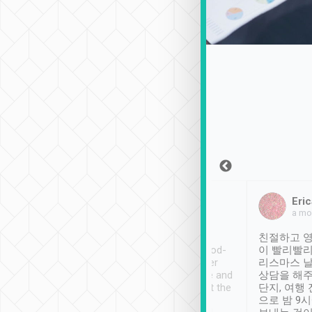
Sean Lee
Jack Ng
Eric
2018年12月30日
1個月前
a mo
ooking to Lavender
Tripool provides great
친절하고 영
- taichung.
service, vehicles in good-
이 빨리빨리
nous area with
condition and the driver
리스마스 
ny public transport.
service was awesome and
상담을 해주
er was so helpful
thoughtful. Driver went the
단지, 여행
ty ( telling us
extra mile on my last
으로 밤 9