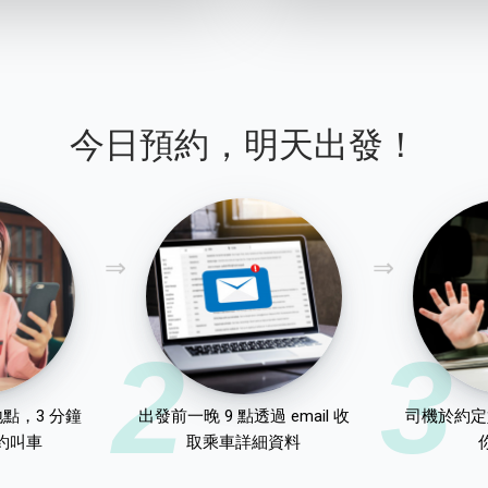
今日預約，明天出發！
2
3
點，3 分鐘
出發前一晚 9 點透過 email 收
司機於約定
約叫車
取乘車詳細資料