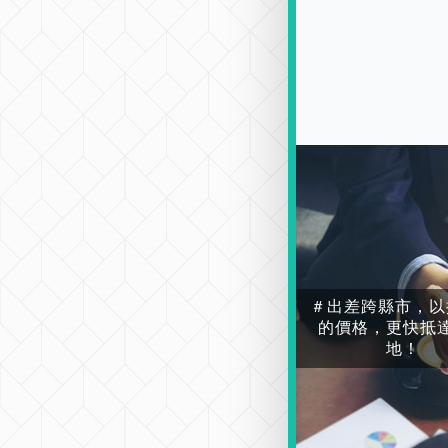
＃出差跨縣市，以
的價格，更快抵
地！