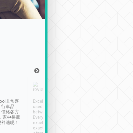
Joy Marsh
Benny Lau
1月12日
1 個月前
ool非常喜
Excellent service. We have
清境入住1晚, 由
、行車品
used Tripool to travel
清境, 都是乘坐由 Tri
、價格各方
between cities in Taiwan.
安排的車子, 接送都
，家中長輩
Every driver has been
去程司機早10分鐘到
很舒適呢！
excellent and arrives
程時遇上道路阻塞, 
exactly on time. As there is
鐘到達(可以接受),