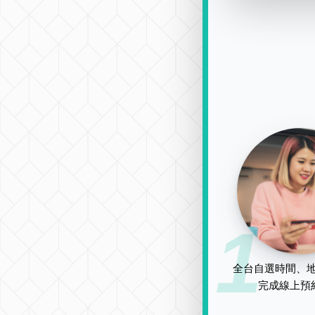
1
全台自選時間、地
完成線上預