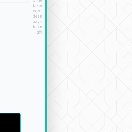
often limited English it
潔, 沒有煙味, 車
takes the difficulty out of
定
communicating the
destination details and
paying online prior to the
trip is very convenient.
Highly recommended