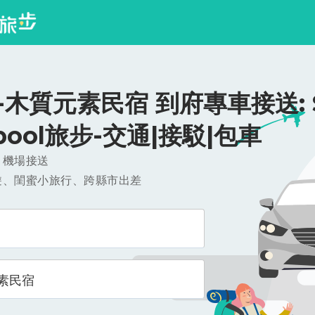
木質元素民宿 到府專車接送: $
ipool旅步-交通|接駁|包車
，機場接送
遊、閨蜜小旅行、跨縣市出差
素民宿