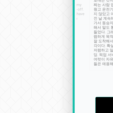
ther places of
booking to confirm if I
보내는 것이
t not known to
have safely arrived at my
짜는 사람 
 so definitely more
destination after drop-off.
웠고 운전기
se” feels). Really
Definitely something I have
지 않았고 
t. No delay in
not seen elsewhere 👍
낀 날 계속
and had a lovely
가서 동승자
up to lavender
해서 말도 
 Thank you tripool!
들었다. 그
렴하게 목
잘 도착해서
각이다. 확
저렴하고 일
딩. 픽업 
여럿이 자
들은 애용해