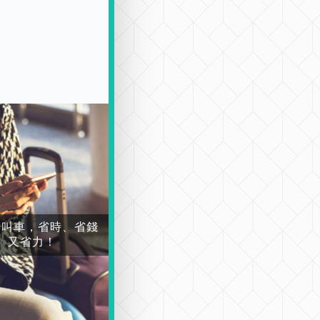
場叫車，省時、省錢
又省力！