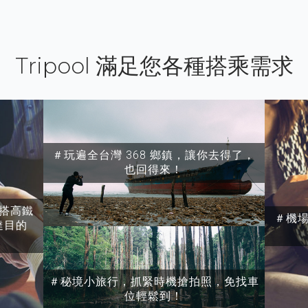
Tripool 滿足您各種搭乘需求
＃玩遍全台灣 368 鄉鎮，讓你去得了，
也回得來！
搭高鐵
＃機
達目的
＃秘境小旅行，抓緊時機搶拍照，免找車
位輕鬆到！