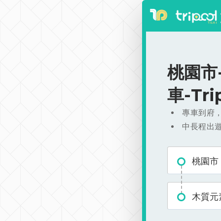
桃園市-
車-Tr
專車到府
中長程出
桃園市
木質元