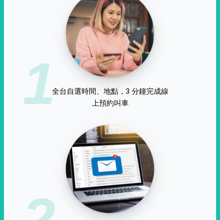
1
全台自選時間、地點，3 分鐘完成線
上預約叫車
2