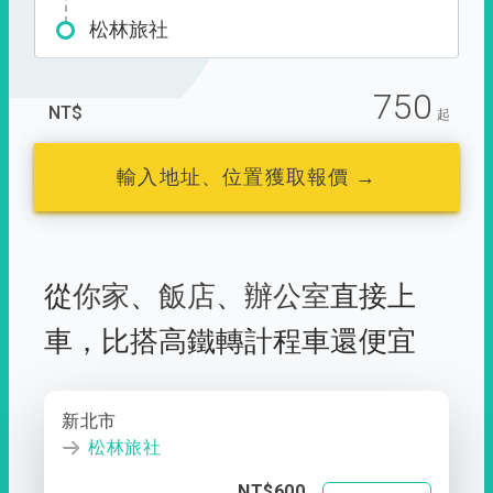
松林旅社
750
NT$
起
輸入地址、位置獲取報價 →
從
你家
、
飯店
、
辦公室
直接上
車，
比搭高鐵轉計程車還便宜
新北市
松林旅社
NT$600