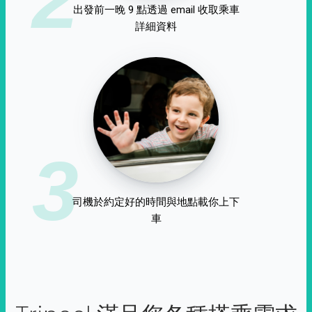
出發前一晚 9 點透過 email 收取乘車
詳細資料
3
司機於約定好的時間與地點載你上下
車