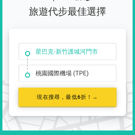
旅遊代步最佳選擇
大霸尖山登山口
桃園國際機場 (TPE)
現在搜尋，最低6折！→