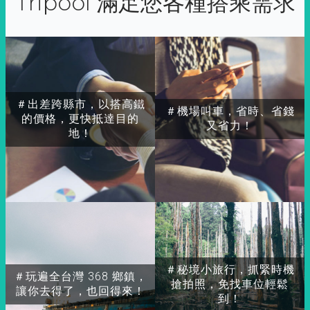
Tripool 滿足您各種搭乘需求
＃出差跨縣市，以搭高鐵
＃機場叫車，省時、省錢
的價格，更快抵達目的
又省力！
地！
＃秘境小旅行，抓緊時機
＃玩遍全台灣 368 鄉鎮，
搶拍照，免找車位輕鬆
讓你去得了，也回得來！
到！