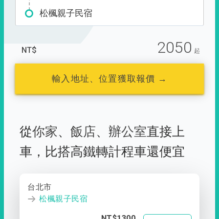
松楓親子民宿
2050
NT$
起
輸入地址、位置獲取報價 →
從
你家
、
飯店
、
辦公室
直接上
車，
比搭高鐵轉計程車還便宜
台北市
松楓親子民宿
NT$1300