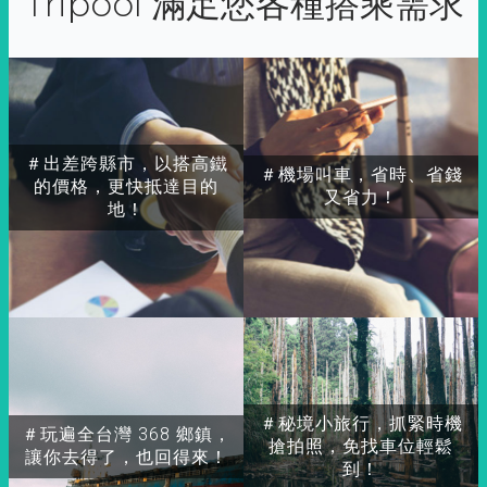
Tripool 滿足您各種搭乘需求
＃出差跨縣市，以搭高鐵
＃機場叫車，省時、省錢
的價格，更快抵達目的
又省力！
地！
＃秘境小旅行，抓緊時機
＃玩遍全台灣 368 鄉鎮，
搶拍照，免找車位輕鬆
讓你去得了，也回得來！
到！