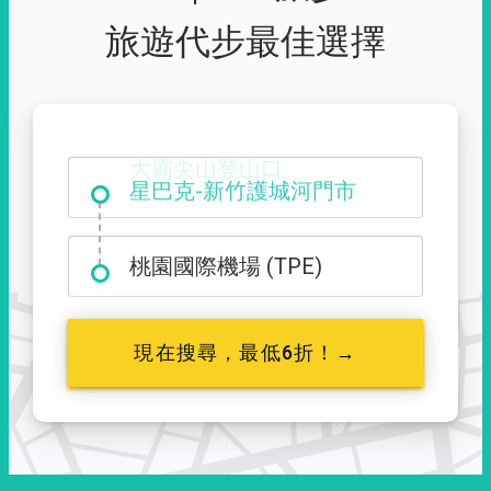
旅遊代步最佳選擇
大霸尖山登山口
桃園國際機場 (TPE)
現在搜尋，最低6折！→