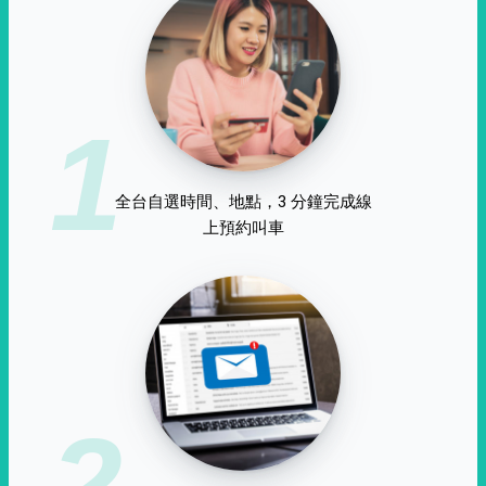
1
全台自選時間、地點，3 分鐘完成線
上預約叫車
2