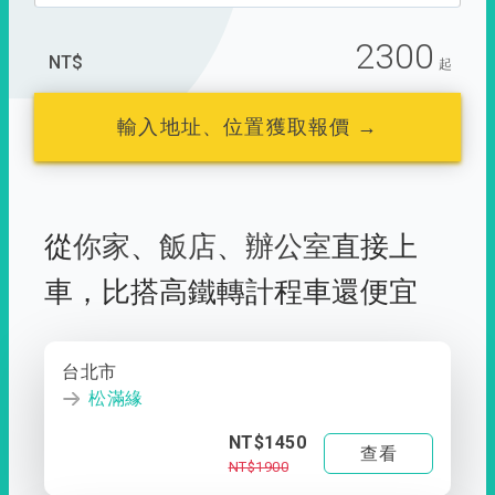
2300
NT$
起
輸入地址、位置獲取報價 →
從
你家
、
飯店
、
辦公室
直接上
車，
比搭高鐵轉計程車還便宜
台北市
松滿緣
NT$1450
查看
NT$1900