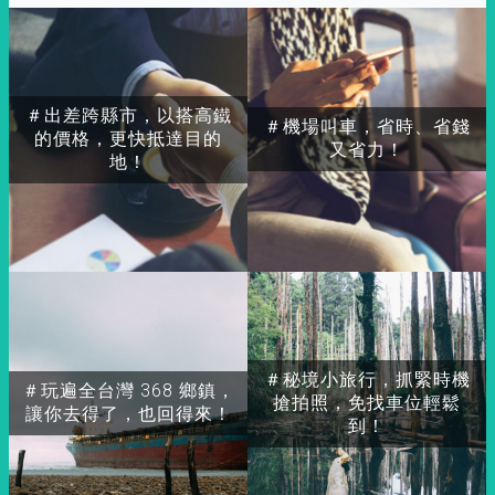
＃出差跨縣市，以搭高鐵
＃機場叫車，省時、省錢
的價格，更快抵達目的
又省力！
地！
＃秘境小旅行，抓緊時機
＃玩遍全台灣 368 鄉鎮，
搶拍照，免找車位輕鬆
讓你去得了，也回得來！
到！