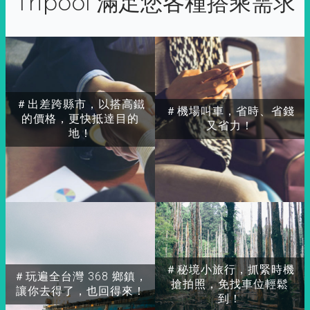
Tripool 滿足您各種搭乘需求
＃出差跨縣市，以搭高鐵
＃機場叫車，省時、省錢
的價格，更快抵達目的
又省力！
地！
＃秘境小旅行，抓緊時機
＃玩遍全台灣 368 鄉鎮，
搶拍照，免找車位輕鬆
讓你去得了，也回得來！
到！