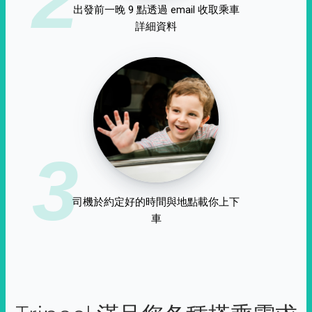
出發前一晚 9 點透過 email 收取乘車
詳細資料
3
司機於約定好的時間與地點載你上下
車