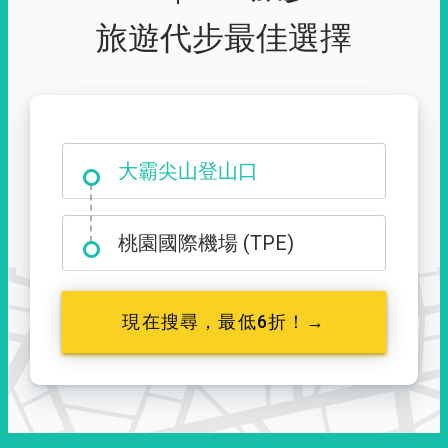
旅遊代步最佳選擇
大霸尖山登山口
桃園國際機場 (TPE)
現在搜尋，最低6折！→