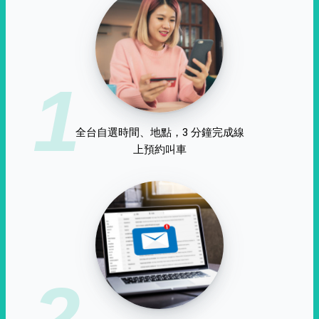
1
全台自選時間、地點，3 分鐘完成線
上預約叫車
2