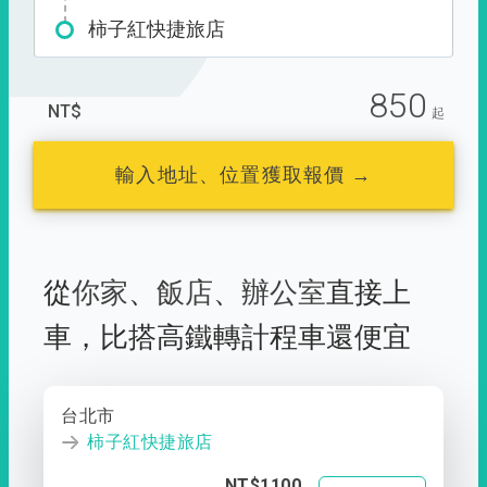
柿子紅快捷旅店
850
NT$
起
輸入地址、位置獲取報價 →
從
你家
、
飯店
、
辦公室
直接上
車，
比搭高鐵轉計程車還便宜
台北市
柿子紅快捷旅店
NT$1100