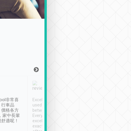
Joy Marsh
Benny Lau
1月12日
1 個月前
ool非常喜
Excellent service. We have
清境入住1晚, 由
、行車品
used Tripool to travel
清境, 都是乘坐由 Tri
、價格各方
between cities in Taiwan.
安排的車子, 接送都
，家中長輩
Every driver has been
去程司機早10分鐘到
很舒適呢！
excellent and arrives
程時遇上道路阻塞, 
exactly on time. As there is
鐘到達(可以接受),