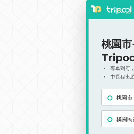
桃園市-
Trip
專車到府
中長程出
桃園市
橘園民