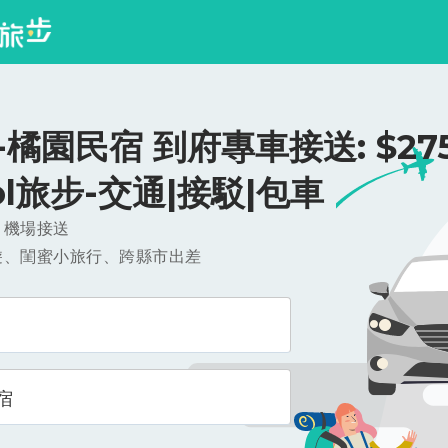
橘園民宿 到府專車接送: $275
ool旅步-交通|接駁|包車
，機場接送
遊、閨蜜小旅行、跨縣市出差
宿