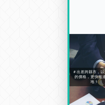
＃出差跨縣市，以
的價格，更快抵
地！