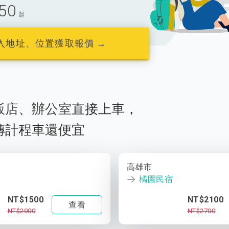
50
起
入地址、位置獲取報價 →
飯店
、
辦公室
直接上車，
轉計程車還便宜
高雄市
橘園民宿
NT$1500
NT$2100
查看
NT$2000
NT$2700