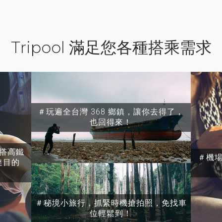
Tripool 滿足您各種搭乘需求
＃玩遍全台灣 368 鄉鎮，讓你去得了，
也回得來！
搭高鐵
＃機
達目的
＃秘境小旅行，抓緊時機搶拍照，免找車
位輕鬆到！