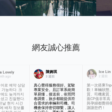
網友誠心推薦
陳婉琪
Ice Lin
a Lovely
2 週前
nth ago
3 週前
어로 예약 상담
真心覺得服務很好。駕駛
第一次搭乘Trip
 가능하다. 크
專業安全。且訂單系統簡
歡！車輛狀態
날에도 늦게까지
單易懂，接送前，依照問
質、司機素質
셨고 친절했다.
卷調查，旅步都能提供符
面CP值非常高
 전날 현지 시간
合需求的車輛和司機。司
與孕婦都覺得
시에 배차 정보를
機會保持密切聯繫，讓人
謝謝您們！