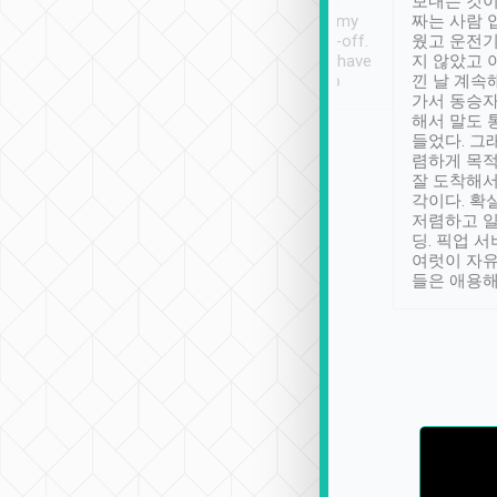
ther places of
booking to confirm if I
보내는 것이
t not known to
have safely arrived at my
짜는 사람 
 so definitely more
destination after drop-off.
웠고 운전기
se” feels). Really
Definitely something I have
지 않았고 
t. No delay in
not seen elsewhere 👍
낀 날 계속
and had a lovely
가서 동승자
up to lavender
해서 말도 
 Thank you tripool!
들었다. 그
렴하게 목
잘 도착해서
각이다. 확
저렴하고 일
딩. 픽업 
여럿이 자
들은 애용해