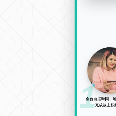
1
全台自選時間、地
完成線上預