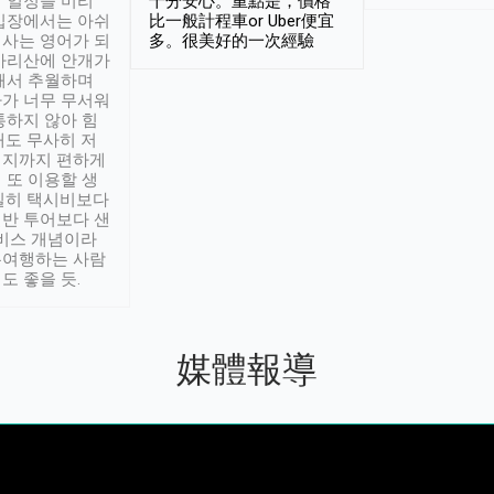
 일정을 미리
十分安心。重點是，價格
입장에서는 아쉬
比一般計程車or Uber便宜
사는 영어가 되
多。很美好的一次經驗
아리산에 안개가
해서 추월하며
가 너무 무서워
통하지 않아 힘
래도 무사히 저
적지까지 편하게
 또 이용할 생
실히 택시비보다
반 투어보다 샌
서비스 개념이라
유여행하는 사람
도 좋을 듯.
媒體報導