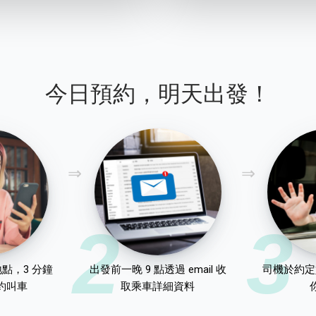
今日預約，明天出發！
2
3
點，3 分鐘
出發前一晚 9 點透過 email 收
司機於約定
約叫車
取乘車詳細資料