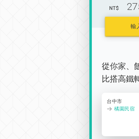
27
NT$
輸
從
你家
、
比搭高鐵
台中市
橘園民宿