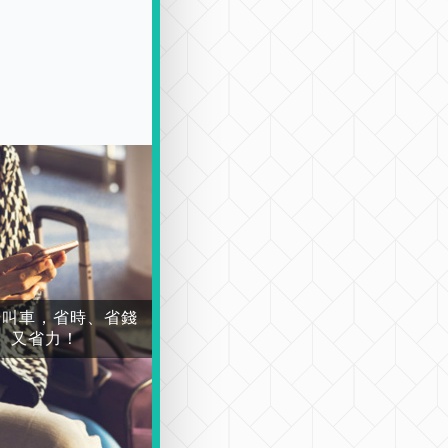
場叫車，省時、省錢
又省力！