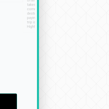
often limited English it
潔, 沒有煙味, 車
takes the difficulty out of
定
communicating the
destination details and
paying online prior to the
trip is very convenient.
Highly recommended