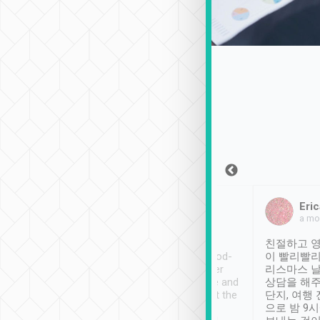
Sean Lee
Jack Ng
Eric
2018年12月30日
1個月前
a mo
ooking to Lavender
Tripool provides great
친절하고 영
- taichung.
service, vehicles in good-
이 빨리빨리
nous area with
condition and the driver
리스마스 
ny public transport.
service was awesome and
상담을 해주
er was so helpful
thoughtful. Driver went the
단지, 여행
ty ( telling us
extra mile on my last
으로 밤 9