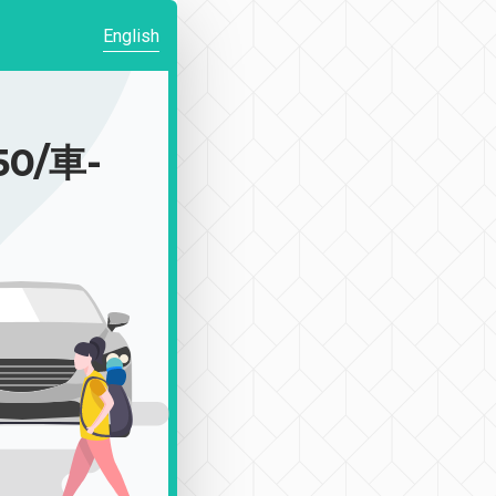
English
0/車-