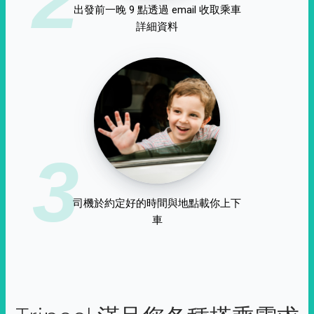
出發前一晚 9 點透過 email 收取乘車
詳細資料
3
司機於約定好的時間與地點載你上下
車