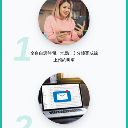
1
全台自選時間、地點，3 分鐘完成線
上預約叫車
2