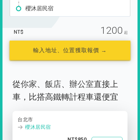
櫻沐居民宿
1200
NT$
起
輸入地址、位置獲取報價 →
從
你家
、
飯店
、
辦公室
直接上
車，
比搭高鐵轉計程車還便宜
台北市
櫻沐居民宿
NT$850