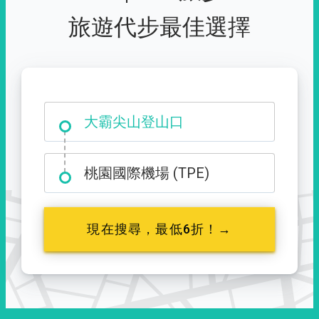
旅遊代步最佳選擇
大霸尖山登山口
桃園國際機場 (TPE)
現在搜尋，最低6折！→