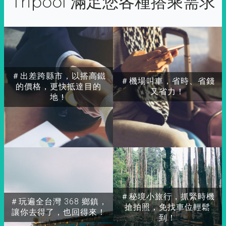
Tripool 滿足您各種搭乘需求
＃出差跨縣市，以搭高鐵
＃機場叫車，省時、省錢
的價格，更快抵達目的
又省力！
地！
＃秘境小旅行，抓緊時機
＃玩遍全台灣 368 鄉鎮，
搶拍照，免找車位輕鬆
讓你去得了，也回得來！
到！