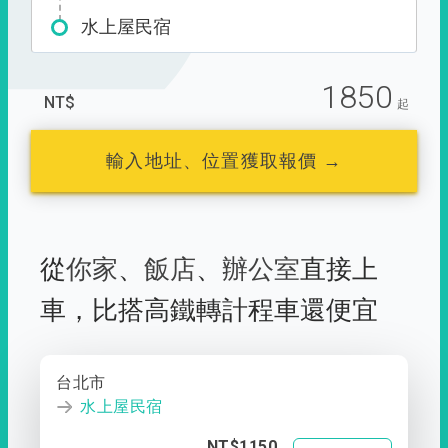
水上屋民宿
1850
NT$
起
輸入地址、位置獲取報價 →
從
你家
、
飯店
、
辦公室
直接上
車，
比搭高鐵轉計程車還便宜
台北市
水上屋民宿
NT$1150