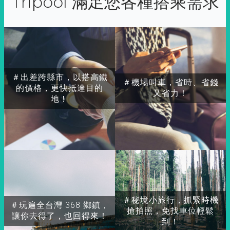
Tripool 滿足您各種搭乘需求
＃出差跨縣市，以搭高鐵
＃機場叫車，省時、省錢
的價格，更快抵達目的
又省力！
地！
＃秘境小旅行，抓緊時機
＃玩遍全台灣 368 鄉鎮，
搶拍照，免找車位輕鬆
讓你去得了，也回得來！
到！