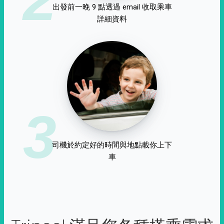
出發前一晚 9 點透過 email 收取乘車
詳細資料
3
司機於約定好的時間與地點載你上下
車