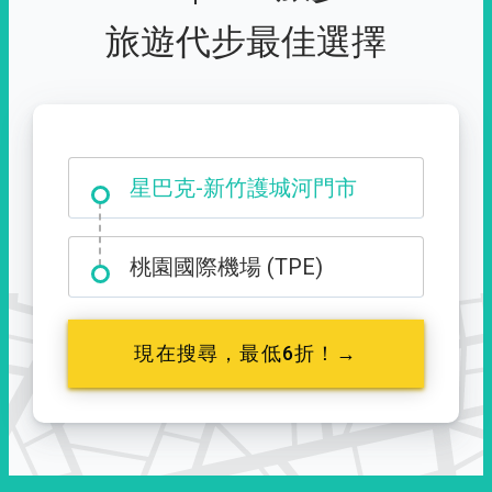
旅遊代步最佳選擇
大霸尖山登山口
星巴克-新竹護城河門市
桃園國際機場 (TPE)
現在搜尋，最低6折！→