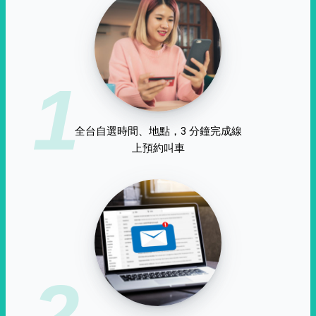
1
全台自選時間、地點，3 分鐘完成線
上預約叫車
2