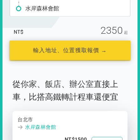
水岸森林會館
2350
NT$
起
輸入地址、位置獲取報價 →
從
你家
、
飯店
、
辦公室
直接上
車，
比搭高鐵轉計程車還便宜
台北市
水岸森林會館
NT$1500