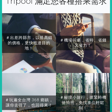
Tripool 滿足您各種搭乘需求
＃出差跨縣市，以搭高鐵
＃機場叫車，省時、省錢
的價格，更快抵達目的
又省力！
地！
＃秘境小旅行，抓緊時機
＃玩遍全台灣 368 鄉鎮，
搶拍照，免找車位輕鬆
讓你去得了，也回得來！
到！