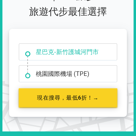
旅遊代步最佳選擇
大霸尖山登山口
桃園國際機場 (TPE)
現在搜尋，最低6折！→