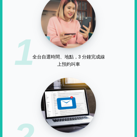
1
全台自選時間、地點，3 分鐘完成線
上預約叫車
2