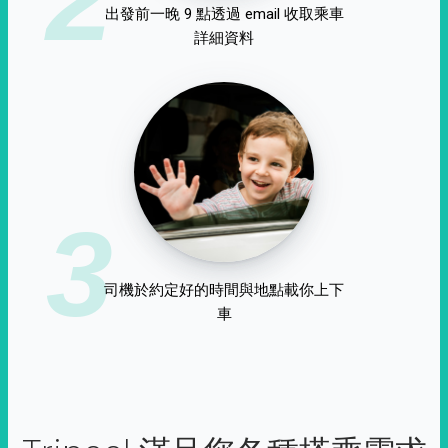
出發前一晚 9 點透過 email 收取乘車
詳細資料
3
司機於約定好的時間與地點載你上下
車