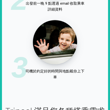
出發前一晚 9 點透過 email 收取乘車
詳細資料
3
司機於約定好的時間與地點載你上下
車