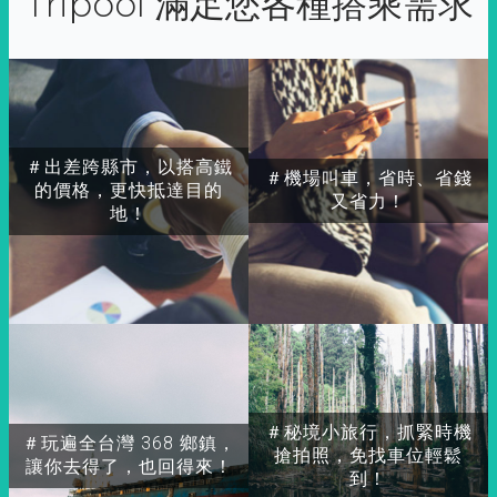
Tripool 滿足您各種搭乘需求
＃出差跨縣市，以搭高鐵
＃機場叫車，省時、省錢
的價格，更快抵達目的
又省力！
地！
＃秘境小旅行，抓緊時機
＃玩遍全台灣 368 鄉鎮，
搶拍照，免找車位輕鬆
讓你去得了，也回得來！
到！