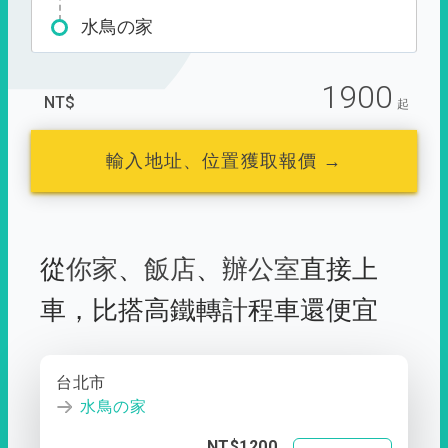
水鳥の家
1900
NT$
起
輸入地址、位置獲取報價 →
從
你家
、
飯店
、
辦公室
直接上
車，
比搭高鐵轉計程車還便宜
台北市
水鳥の家
NT$1200