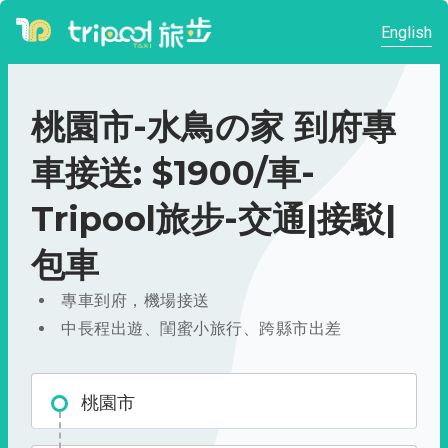
English
桃園市-水鳥の家 到府專
車接送: $1900/車-
Tripool旅步-交通|接駁|
包車
專車到府，機場接送
中長程出遊、閨蜜小旅行、跨縣市出差
桃園市