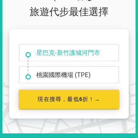
旅遊代步最佳選擇
大霸尖山登山口
星巴克-新竹護城河門市
桃園國際機場 (TPE)
現在搜尋，最低6折！→