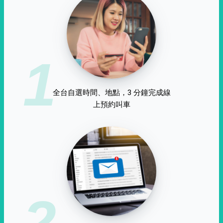
1
全台自選時間、地點，3 分鐘完成線
上預約叫車
2