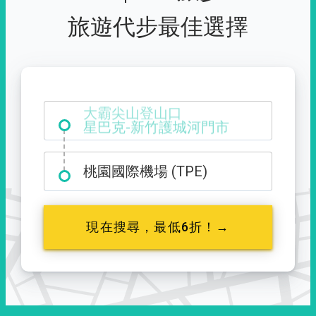
旅遊代步最佳選擇
大霸尖山登山口
桃園國際機場 (TPE)
現在搜尋，最低6折！→