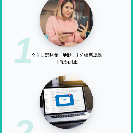
1
全台自選時間、地點，3 分鐘完成線
上預約叫車
2