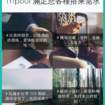
Tripool 滿足您各種搭乘需求
＃出差跨縣市，以搭高鐵
＃機場叫車，省時、省錢
的價格，更快抵達目的
又省力！
地！
＃秘境小旅行，抓緊時機
＃玩遍全台灣 368 鄉鎮，
搶拍照，免找車位輕鬆
讓你去得了，也回得來！
到！