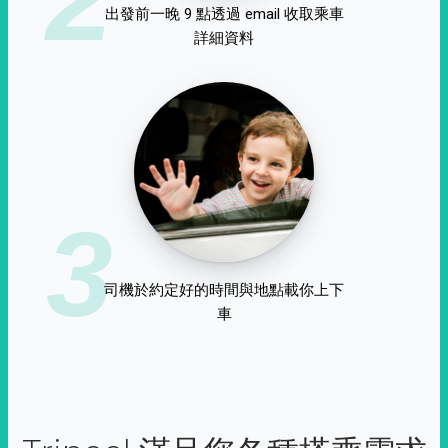
出發前一晚 9 點透過 email 收取乘車
詳細資料
3
司機於約定好的時間與地點載你上下
車