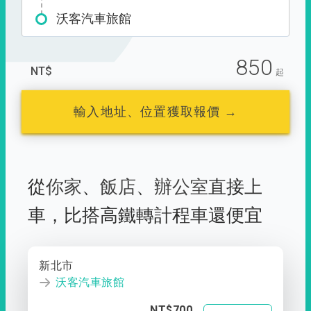
沃客汽車旅館
850
NT$
起
輸入地址、位置獲取報價 →
從
你家
、
飯店
、
辦公室
直接上
車，
比搭高鐵轉計程車還便宜
新北市
沃客汽車旅館
NT$700